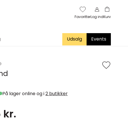
Favoritter
Log ind
Kurv
g
Udsalg
Events
D
and
På lager online og i
2 butikker
 kr.