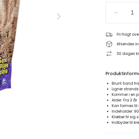
Fri fragt ove
Afsendes in
30 dages by
Produktinform
Brunt Sand fr
Ligner stran
Kommer i en p
Alder: Fra 3 år
Kan formes til
Indeholder: 
Klæber til sig 
Indbyder til kre