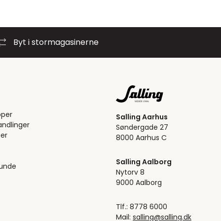
Byt i stormagasinerne
pper
Salling Aarhus
ndlinger
Søndergade 27
er
8000 Aarhus C
Salling Aalborg
kunde
Nytorv 8
9000 Aalborg
Tlf.: 8778 6000
Mail:
salling@salling.dk