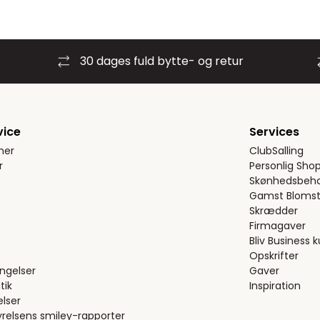
30 dages fuld bytte- og retur
vice
Services
ner
ClubSalling
r
Personlig Sho
Skønhedsbeha
Gamst Blomst
Skrædder
Firmagaver
Bliv Business 
Opskrifter
ngelser
Gaver
tik
Inspiration
elser
relsens smiley-rapporter