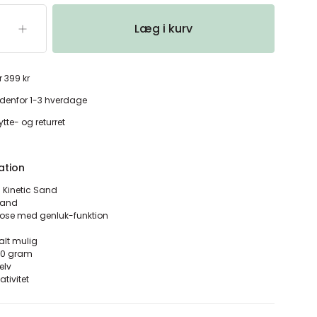
Læg i kurv
r 399 kr
denfor 1-3 hverdage
tte- og returret
ation
a Kinetic Sand
dsand
ose med genluk-funktion
 alt mulig
900 gram
selv
ativitet