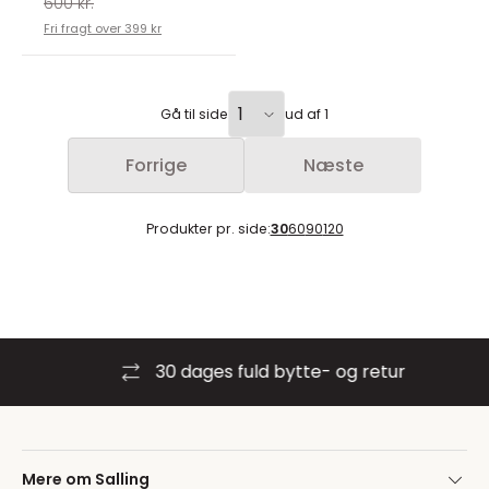
600 kr.
Fri fragt over 399 kr
Gå til side
ud af 1
Forrige
Næste
Produkter pr. side:
30
60
90
120
30 dages fuld bytte- og retur
Mere om Salling