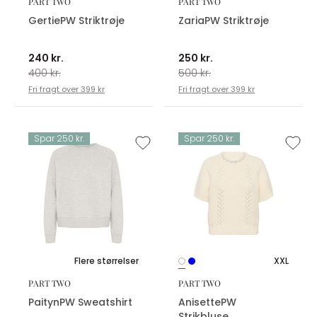
PART TWO
PART TWO
GertiePW Striktrøje
ZariaPW Striktrøje
240 kr.
250 kr.
400 kr.
500 kr.
Fri fragt over 399 kr
Fri fragt over 399 kr
Spar 250 kr.
Spar 250 kr.
Flere størrelser
XXL
PART TWO
PART TWO
PaitynPW Sweatshirt
AnisettePW
Strikbluse