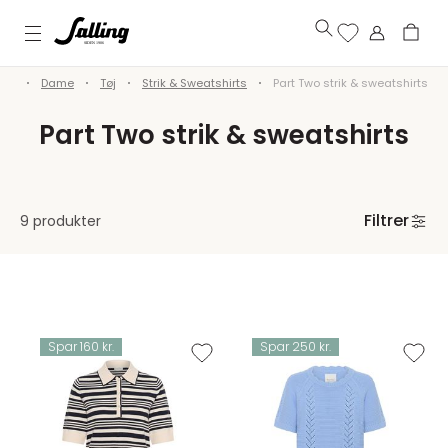
alg
Dame
Tøj
Strik & Sweatshirts
Part Two strik & sweatshirts
Part Two strik & sweatshirts
Filtrer
9 produkter
Spar 160 kr.
Spar 250 kr.