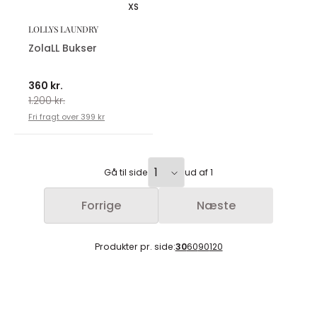
XS
LOLLYS LAUNDRY
ZolaLL Bukser
360 kr.
1.200 kr.
Fri fragt over 399 kr
Gå til side
ud af 1
Forrige
Næste
Produkter pr. side:
30
60
90
120