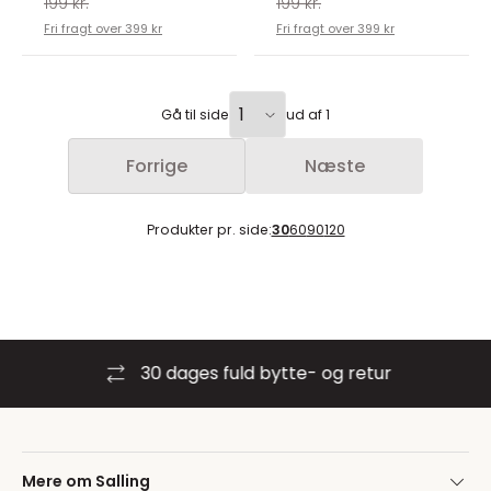
199 kr.
199 kr.
Fri fragt over 399 kr
Fri fragt over 399 kr
Gå til side
ud af 1
Forrige
Næste
Produkter pr. side:
30
60
90
120
30 dages fuld bytte- og retur
Mere om Salling