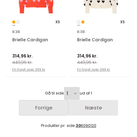
XS
XS
ICHI
ICHI
Brielle Cardigan
Brielle Cardigan
314,96 kr.
314,96 kr.
449,95 kr.
449,95 kr.
Fri fragt over 399 kr
Fri fragt over 399 kr
Gå til side
ud af 1
Forrige
Næste
Produkter pr. side:
30
60
90
120