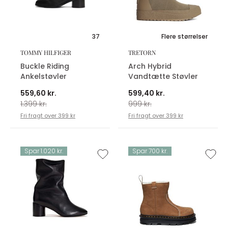
37
Flere størrelser
TOMMY HILFIGER
TRETORN
Buckle Riding
Arch Hybrid
Ankelstøvler
Vandtætte Støvler
559,60 kr.
599,40 kr.
1.399 kr.
999 kr.
Fri fragt over 399 kr
Fri fragt over 399 kr
Spar 1.020 kr.
Spar 700 kr.