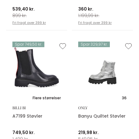
539,40 kr.
360 kr.
899 kr.
1.199,99 kr.
Fri fragt over 399 kr
Fri fragt over 399 kr
Spar 749,50 kr.
Spar 329,97 kr.
Flere størrelser
36
BILLI BI
ONLY
A7199 Støvler
Banyu Quiltet Støvler
749,50 kr.
219,98 kr.
1.499 kr.
549,95 kr.