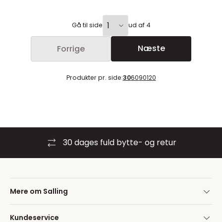
Gå til side
ud af 4
Næste
Forrige
Produkter pr. side:
30
60
90
120
30 dages fuld bytte- og retur
Mere om Salling
Kundeservice