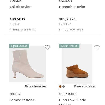
TAMARIS
CA'SHOTT
Ankelstøvler
Hannah Støvler
499,50 kr.
389,70 kr.
999 kr.
1.299 kr.
Fri fragt over 399 kr
Fri fragt over 399 kr
Spar 700 kr.
Spar 465 kr.
Flere størrelser
Flere størrelser
BUKELA
MOON BOOT
Samira Støvler
Luna Low Suede
Støvler