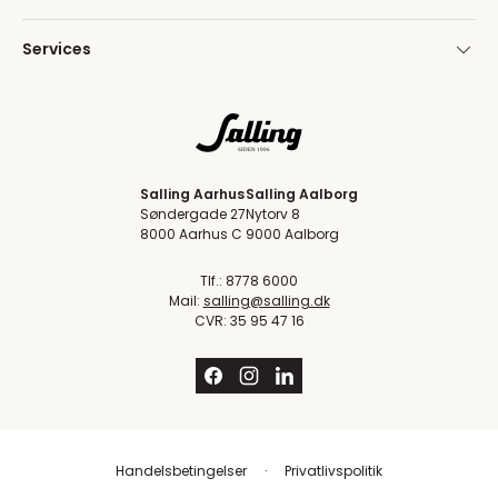
Services
Salling Aarhus
Salling Aalborg
Søndergade 27
Nytorv 8
8000 Aarhus C
9000 Aalborg
Tlf.: 8778 6000
Mail:
salling@salling.dk
CVR: 35 95 47 16
Handelsbetingelser
Privatlivspolitik