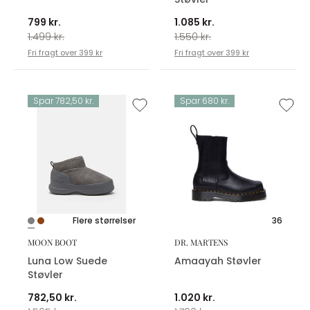
799 kr.
1.085 kr.
1.499 kr.
1.550 kr.
Fri fragt over 399 kr
Fri fragt over 399 kr
Spar 782,50 kr.
Spar 680 kr.
Flere størrelser
36
MOON BOOT
DR. MARTENS
Luna Low Suede
Amaayah Støvler
Støvler
782,50 kr.
1.020 kr.