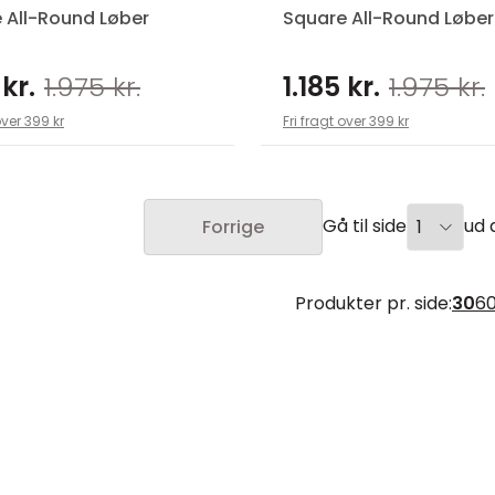
 All-Round Løber
Square All-Round Løber
 kr.
1.975 kr.
1.185 kr.
1.975 kr.
over 399 kr
Fri fragt over 399 kr
Gå til side
ud a
Forrige
Produkter pr. side:
30
6