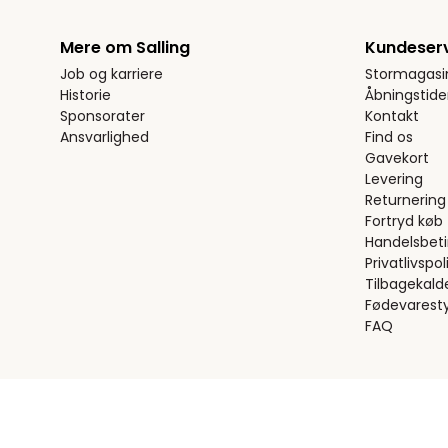
Mere om Salling
Kundeser
Job og karriere
Stormagasi
Historie
Åbningstide
Sponsorater
Kontakt
Ansvarlighed
Find os
Gavekort
Levering
Returnering
Fortryd køb
Handelsbeti
Privatlivspoli
Tilbagekald
Fødevaresty
FAQ