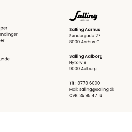
pper
Salling Aarhus
ndlinger
Søndergade 27
er
8000 Aarhus C
Salling Aalborg
kunde
Nytorv 8
9000 Aalborg
Tlf.: 8778 6000
Mail:
salling@salling.dk
CVR: 35 95 47 16