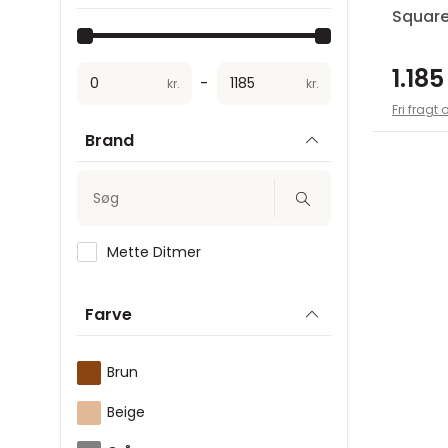
Square
1.185
-
kr.
kr.
Fri fragt 
Brand
Søg
Mette Ditmer
Farve
Brun
Beige