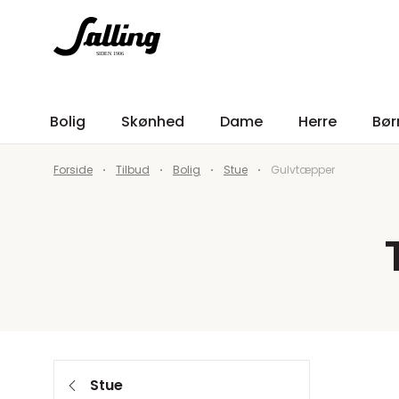
Bolig
Skønhed
Dame
Herre
Bør
Forside
Tilbud
Bolig
Stue
Gulvtæpper
Stue