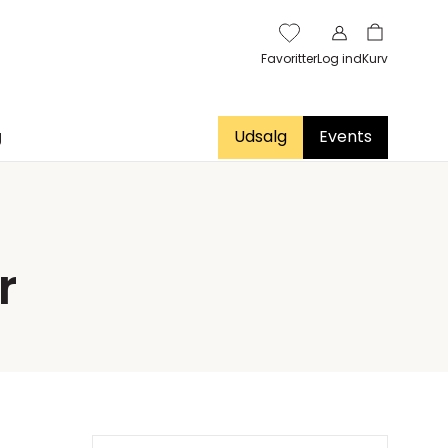
Favoritter
Log ind
Kurv
g
Udsalg
Events
r