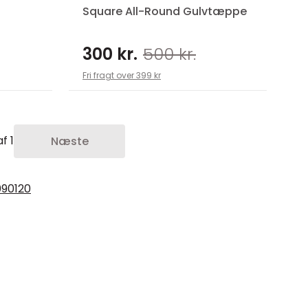
Square All-Round Gulvtæppe
300 kr.
500 kr.
Fri fragt over 399 kr
f 1
Næste
0
90
120