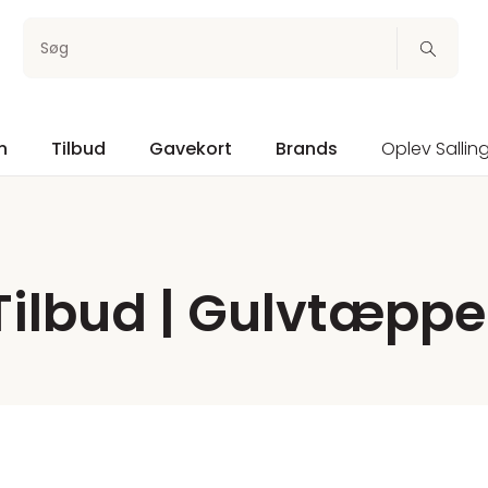
Søg
n
Tilbud
Gavekort
Brands
Oplev Sallin
Tilbud | Gulvtæppe