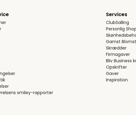
vice
Services
ner
ClubSalling
r
Personlig Sho
Skønhedsbeha
Gamst Blomst
Skrædder
Firmagaver
Bliv Business 
Opskrifter
ngelser
Gaver
tik
Inspiration
elser
relsens smiley-rapporter