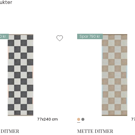
ukter
 kr.
Spar 790 kr.
77x240 cm
7
 DITMER
METTE DITMER