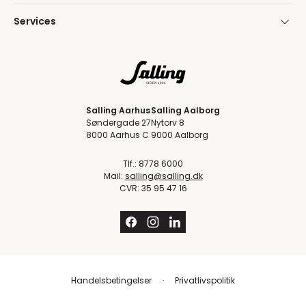
Services
Salling Aarhus
Salling Aalborg
Søndergade 27
Nytorv 8
8000 Aarhus C
9000 Aalborg
Tlf.: 8778 6000
Mail:
salling@salling.dk
CVR: 35 95 47 16
Handelsbetingelser
Privatlivspolitik