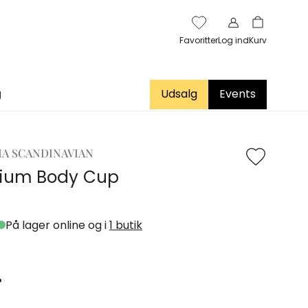
Favoritter
Log ind
Kurv
g
Udsalg
Events
IA SCANDINAVIAN
dium Body Cup
På lager online og i
1 butik
.