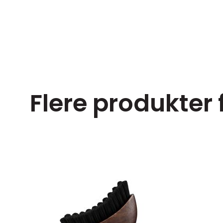
Flere produkter
27 ml
N
ter