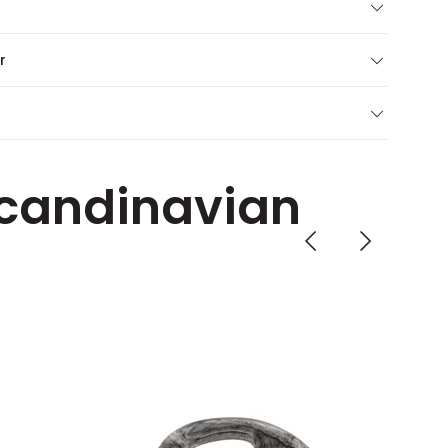
r
 Scandinavian