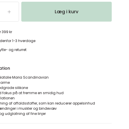
Læg i kurv
r 399 kr
denfor 1-3 hverdage
tte- og returret
ation
Natalie Maria Scandinavian
l arme
oodgrade silikone
ed fokus på at fremme en smidig hud
ulationen
sning af affaldsstoffer, som kan reducerer appelsinhud
ændinger i muskler og bindevæv
 udglatning af fine linjer