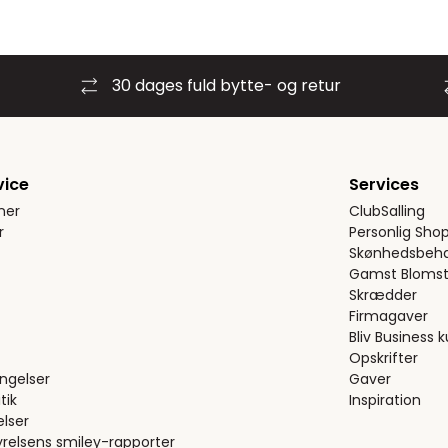
30 dages fuld bytte- og retur
vice
Services
ner
ClubSalling
r
Personlig Sho
Skønhedsbeha
Gamst Blomst
Skrædder
Firmagaver
Bliv Business 
Opskrifter
ngelser
Gaver
tik
Inspiration
elser
relsens smiley-rapporter