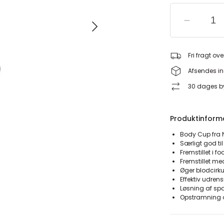
Fri fragt ove
Afsendes in
30 dages by
Produktinform
Body Cup fra 
Særligt god ti
Fremstillet i f
Fremstillet m
Øger blodcirk
Effektiv udren
Løsning af sp
Opstramning og