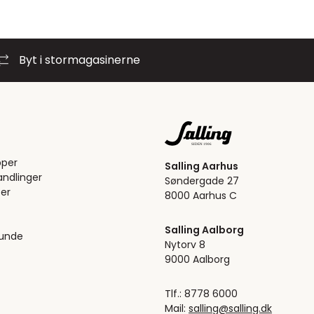
Byt i stormagasinerne
pper
Salling Aarhus
ndlinger
Søndergade 27
er
8000 Aarhus C
Salling Aalborg
kunde
Nytorv 8
9000 Aalborg
Tlf.: 8778 6000
Mail:
salling@salling.dk