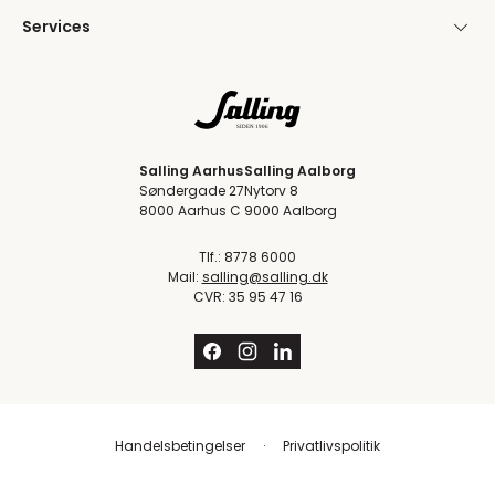
Services
Salling Aarhus
Salling Aalborg
Søndergade 27
Nytorv 8
8000 Aarhus C
9000 Aalborg
Tlf.: 8778 6000
Mail:
salling@salling.dk
CVR: 35 95 47 16
Handelsbetingelser
Privatlivspolitik