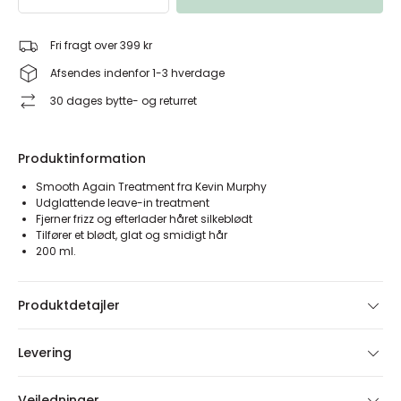
Fri fragt over 399 kr
Afsendes indenfor 1-3 hverdage
30 dages bytte- og returret
Produktinformation
Smooth Again Treatment fra Kevin Murphy
Udglattende leave-in treatment
Fjerner frizz og efterlader håret silkeblødt
Tilfører et blødt, glat og smidigt hår
200 ml.
Produktdetajler
Levering
Vejledninger