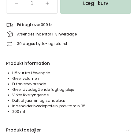
Læg i kurv
Fri fragt over 399 kr
Afsendes indenfor 1-3 hverdage
30 dages bytte- og returret
Produktinformation
Hårkur fra Löwengrip
Giver volumen
Er farvebevarende
Giver dybdegående fugt og pleje
Virker ikke tyngende
Duft af jasmin og sandeltræ
Indeholder hvedeprotein, provitamin B5
200 ml
Produktdetajler