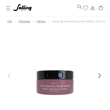
d
Hår
Hårpleje
Hårkur
Level Up Volumizing Hair Mask, 200 ml