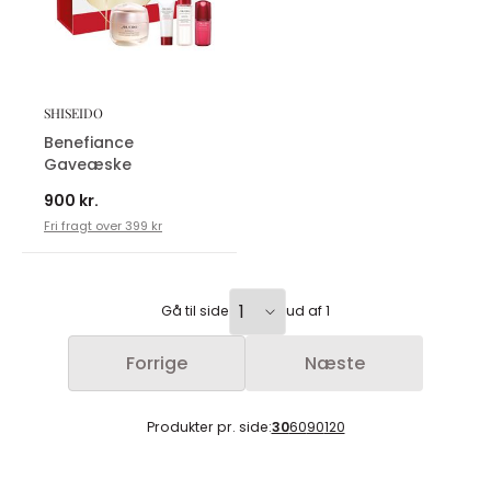
SHISEIDO
Benefiance
Gaveæske
900 kr.
Fri fragt over 399 kr
Gå til side
ud af 1
Forrige
Næste
Produkter pr. side:
30
60
90
120