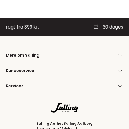
.
30 dages fuld bytte- og retu
Mere om Salling
Kundeservice
Services
Salling Aarhus
Salling Aalborg
Søndergade 27
Nytorv 8