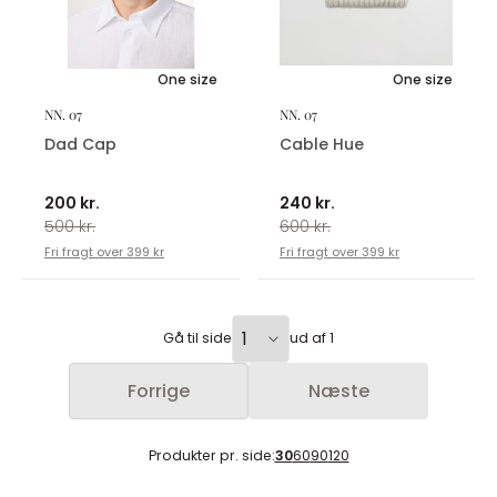
One size
One size
NN. 07
NN. 07
Dad Cap
Cable Hue
200 kr.
240 kr.
500 kr.
600 kr.
Fri fragt over 399 kr
Fri fragt over 399 kr
Gå til side
ud af 1
Forrige
Næste
Produkter pr. side:
30
60
90
120