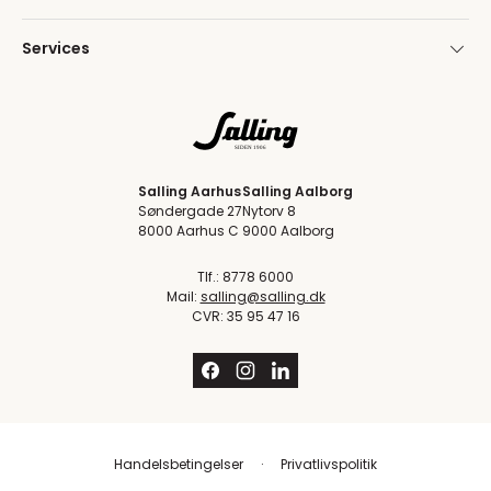
Services
Salling Aarhus
Salling Aalborg
Søndergade 27
Nytorv 8
8000 Aarhus C
9000 Aalborg
Tlf.: 8778 6000
Mail:
salling@salling.dk
CVR: 35 95 47 16
Handelsbetingelser
Privatlivspolitik