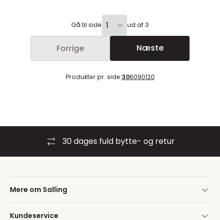
Gå til side
ud af 3
Næste
Forrige
Produkter pr. side:
30
60
90
120
30 dages fuld bytte- og retur
Mere om Salling
Kundeservice