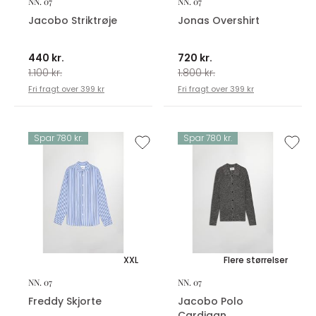
NN. 07
NN. 07
Jacobo Striktrøje
Jonas Overshirt
440 kr.
720 kr.
1.100 kr.
1.800 kr.
Fri fragt over 399 kr
Fri fragt over 399 kr
Spar 780 kr.
Spar 780 kr.
XXL
Flere størrelser
NN. 07
NN. 07
Freddy Skjorte
Jacobo Polo
Cardigan