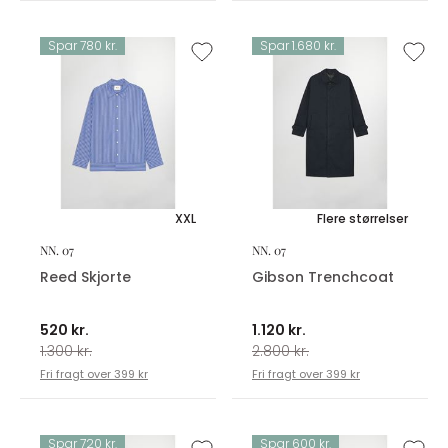
Spar 780 kr.
Spar 1.680 kr.
XXL
Flere størrelser
NN. 07
NN. 07
Reed Skjorte
Gibson Trenchcoat
520 kr.
1.120 kr.
1.300 kr.
2.800 kr.
Fri fragt over 399 kr
Fri fragt over 399 kr
Spar 720 kr.
Spar 600 kr.