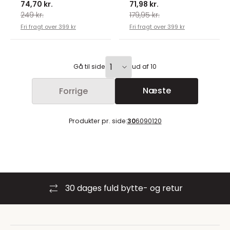
74,70 kr.
71,98 kr.
249 kr.
179,95 kr.
Fri fragt over 399 kr
Fri fragt over 399 kr
Gå til side
ud af 10
Næste
Forrige
Produkter pr. side:
30
60
90
120
dages fuld bytte- og retur
Byt 