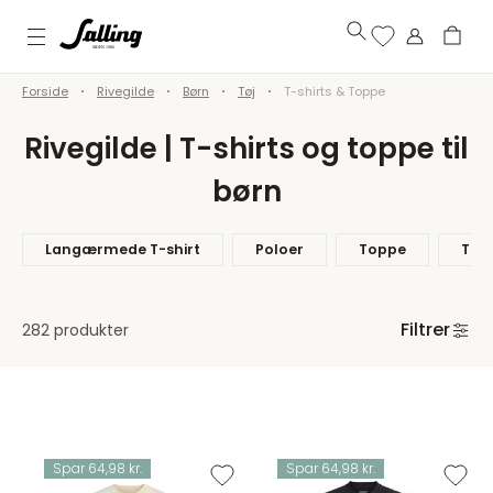
Forside
Rivegilde
Børn
Tøj
T-shirts & Toppe
Rivegilde | T-shirts og toppe til
børn
Langærmede T-shirt
Poloer
Toppe
T-sh
Filtrer
282 produkter
Spar 64,98 kr.
Spar 64,98 kr.