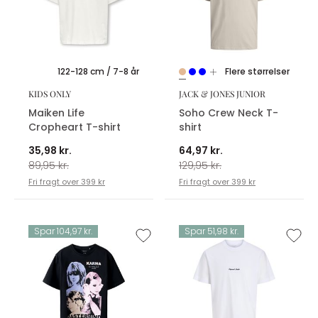
122-128 cm / 7-8 år
Flere størrelser
KIDS ONLY
JACK & JONES JUNIOR
Maiken Life
Soho Crew Neck T-
Cropheart T-shirt
shirt
35,98 kr.
64,97 kr.
89,95 kr.
129,95 kr.
Fri fragt over 399 kr
Fri fragt over 399 kr
Spar 104,97 kr.
Spar 51,98 kr.