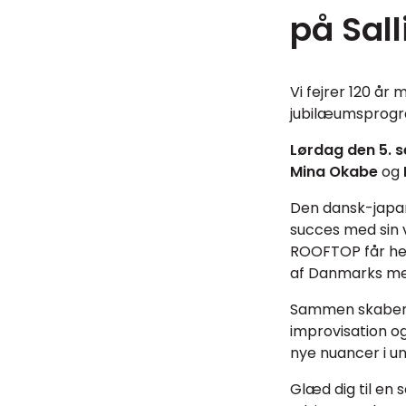
på Sal
Vi fejrer 120 år
jubilæumsprogr
Lørdag den 5. s
Mina Okabe
og
Den dansk-japan
succes med sin v
ROOFTOP får hend
af Danmarks me
Sammen skaber 
improvisation o
nye nuancer i un
Glæd dig til en