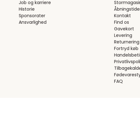
Job og karriere
Stormagasi
Historie
Åbningstide
Sponsorater
Kontakt
Ansvarlighed
Find os
Gavekort
Levering
Returnering
Fortryd køb
Handelsbeti
Privatlivspoli
Tilbagekald
Fødevaresty
FAQ
Handelsbetingelser
Privatlivspolitik