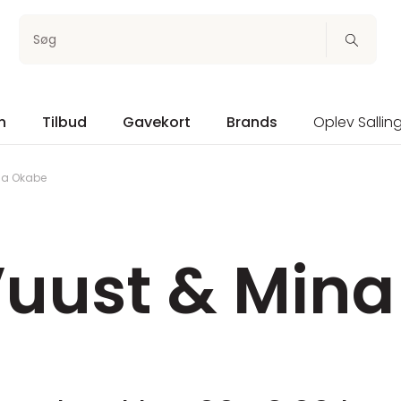
Søg
n
Tilbud
Gavekort
Brands
Oplev Sallin
ina Okabe
Vuust & Min