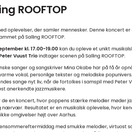
ling ROOFTOP
 med oplevelser, der samler mennesker. Denne koncert er 
ammet på Salling ROOFTOP.
eptember kl. 17.00-19.00
kan du opleve et unikt musikal
Peter Vuust Trio
indtager scenen på Salling ROOFTOP.
ske sanger og sangskriver Mina Okabe har på få år opnå
arme vokal, personlige tekster og melodiske popunivers. 
es sange nyt liv, når de fortolkes i samspil med Peter Vu
st anerkendte jazzmusikere.
de en koncert, hvor poppens stærke melodier møder ja
g nærvær. Resultatet er en musikalsk oplevelse, hvor ken
ikke omgivelser højt over Aarhus.
 sensommereftermiddag med smukke melodier, virtuost 