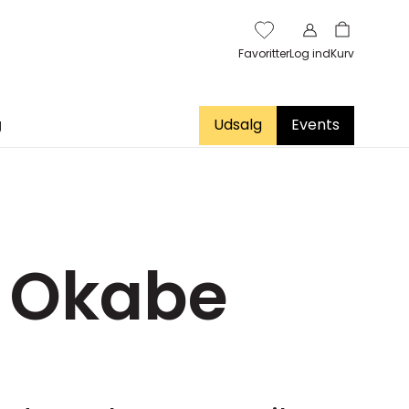
Favoritter
Log ind
Kurv
g
Udsalg
Events
a Okabe