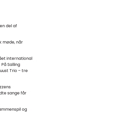
en del af
sk møde, når
et international
På Salling
ust Trio – tre
zzens
dte sange får
sammenspil og