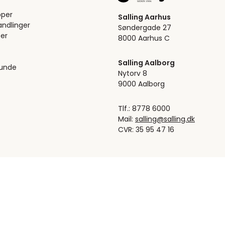
pper
Salling Aarhus
ndlinger
Søndergade 27
er
8000 Aarhus C
Salling Aalborg
kunde
Nytorv 8
9000 Aalborg
Tlf.: 8778 6000
Mail:
salling@salling.dk
CVR: 35 95 47 16