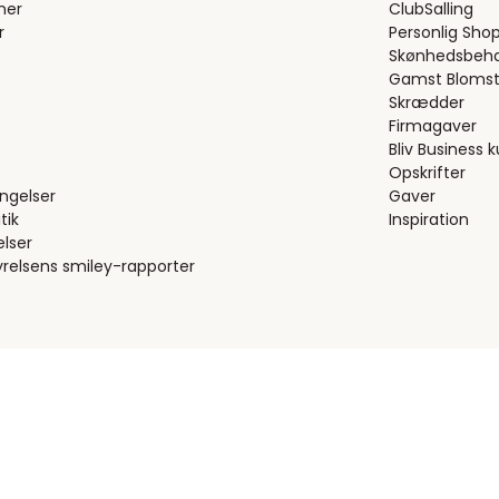
ner
ClubSalling
r
Personlig Sho
Skønhedsbeha
Gamst Blomst
Skrædder
Firmagaver
Bliv Business 
Opskrifter
ngelser
Gaver
tik
Inspiration
elser
relsens smiley-rapporter
Trustpilot