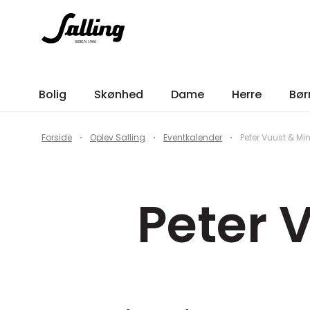
Bolig
Skønhed
Dame
Herre
Bør
Forside
Oplev Salling
Eventkalender
Peter Vuust & M
Peter 