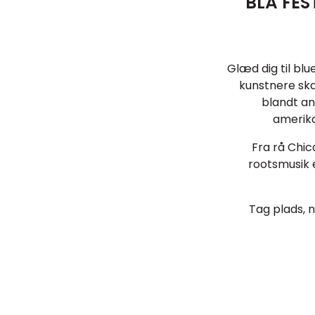
BLÅ FES
Glæd dig til blu
kunstnere sk
blandt an
amerika
Fra rå Chic
rootsmusik 
Tag plads, n