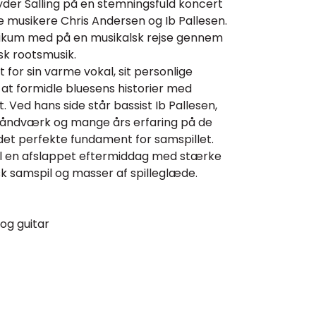
er Salling på en stemningsfuld koncert
e musikere Chris Andersen og Ib Pallesen.
kum med på en musikalsk rejse gennem
sk rootsmusik.
 for sin varme vokal, sit personlige
il at formidle bluesens historier med
 Ved hans side står bassist Ib Pallesen,
 håndværk og mange års erfaring på de
et perfekte fundament for samspillet.
il en afslappet eftermiddag med stærke
k samspil og masser af spilleglæde.
og guitar