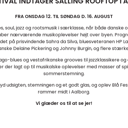
TIVAL INDTAGER SALLING ROOFTOP i
FRA ONSDAG 12. TIL SØNDAG D. 16. AUGUST
es, soul, jazz og rootsmusik i særklasse, når både danske 
aber nærværende musikoplevelser højt over byen. Pro
det på prisvindende Sahra da Silva, bluesveteranen HP 
nske Delaine Pickering og Johnny Burgin, og flere stærk
ago-blues og vestafrikanske grooves til jazzklassikere o
er der lagt op til musikalske oplevelser med masser af sp
sommerstemning.
yd udsigten, stemningen og et godt glas, og oplev Blå Fest
rammer midt i Aalborg.
Vi glæder os til at se jer!