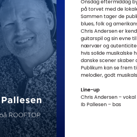
Onsdag eftermiddag byd
på torvet med de lokal
Sammen tager de publi
blues, folk og amerikan
Chris Andersen er kendt
guitarspil og sin evne t
nærvær og autenticitet.
hvis solide musikalske
danske scener skaber d
Publikum kan se frem t
melodier, godt musikals
Line-up
Chris Andersen – vokal 
Ib Pallesen – bas