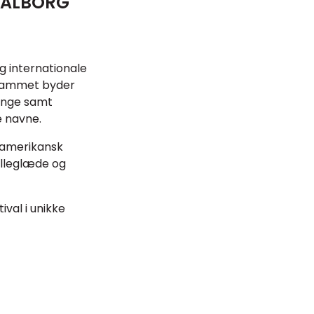
 AALBORG
og internationale
grammet byder
Lange samt
e navne.
g amerikansk
illeglæde og
ival i unikke