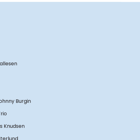
allesen
Johnny Burgin
rio
ns Knudsen
sterlund