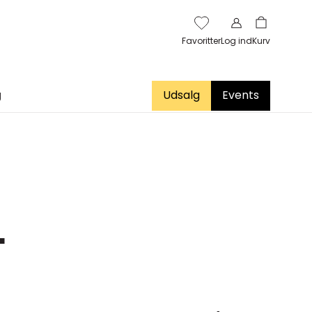
Favoritter
Log ind
Kurv
g
Udsalg
Events
L