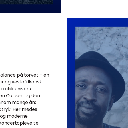
alance på torvet – en
ar og vestafrikansk
kalsk univers.
ben Carlsen og den
ennem mange års
dtryk. Her mødes
k og moderne
koncertoplevelse.