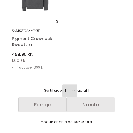
S
SAMSØE SAMSØE
Pigment Crewneck
Sweatshirt
499,95 kr.
1.000 kr.
Fri fragt over 399 kr
Gå til side
ud af 1
Forrige
Næste
Produkter pr. side:
30
60
90
120