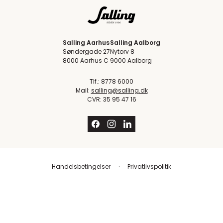
Salling Aarhus
Salling Aalborg
Søndergade 27
Nytorv 8
8000 Aarhus C
9000 Aalborg
Tlf.: 8778 6000
Mail:
salling@salling.dk
CVR: 35 95 47 16
Handelsbetingelser
Privatlivspolitik
Trustpilot