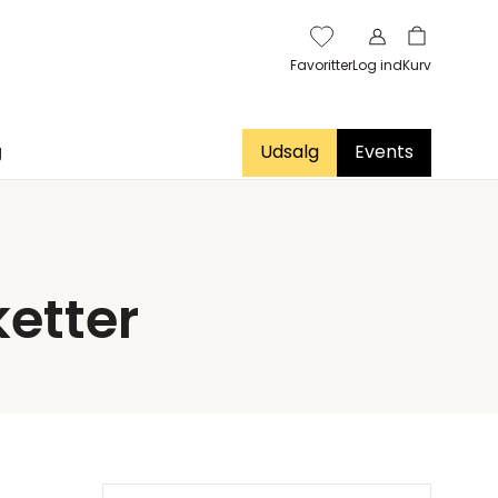
Favoritter
Log ind
Kurv
g
Udsalg
Events
ketter