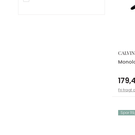
59
Upfront
60
Wheat
61
Wood Wood
62
Woodbird
1
CALVIN
2
Monol
179,4
Fri fragt 
Spar 119,