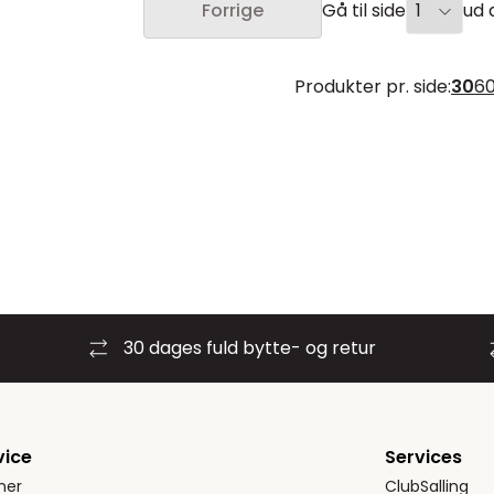
Gå til side
ud a
Forrige
Produkter pr. side:
30
6
30 dages fuld bytte- og retur
vice
Services
ner
ClubSalling