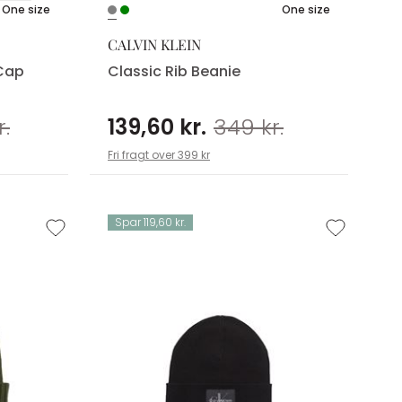
One size
One size
CALVIN KLEIN
 Cap
Classic Rib Beanie
.
139,60 kr.
349 kr.
Fri fragt over 399 kr
Spar 119,60 kr.