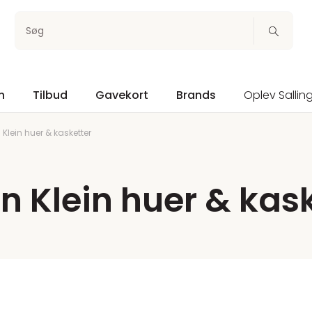
Søg
n
Tilbud
Gavekort
Brands
Oplev Sallin
 Klein huer & kasketter
n Klein huer & kas