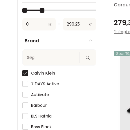
Cordur
279,
-
kr.
kr.
Fri fragt 
Brand
Spar 119,
Søg
Calvin Klein
7 DAYS Active
Actiivate
Barbour
BLS Hafnia
Boss Black