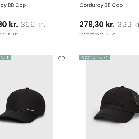
oy BB Cap
Corduroy BB Cap
30 kr.
399 kr.
279,30 kr.
399 kr
over 399 kr
Fri fragt over 399 kr
70 kr.
Spar 104,70 kr.