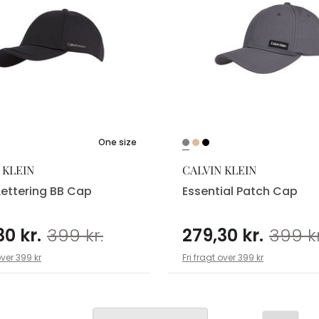
One size
 KLEIN
CALVIN KLEIN
Lettering BB Cap
Essential Patch Cap
30 kr.
399 kr.
279,30 kr.
399 kr
over 399 kr
Fri fragt over 399 kr