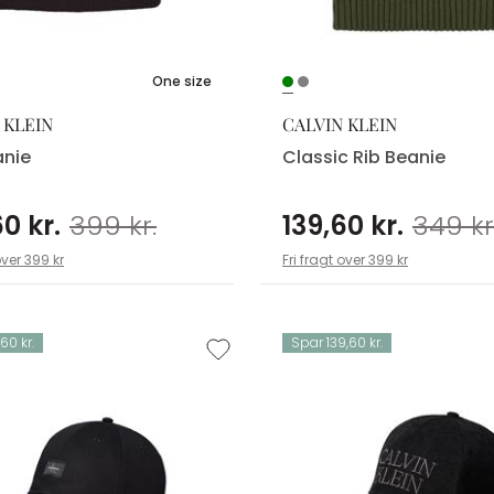
One size
 KLEIN
CALVIN KLEIN
anie
Classic Rib Beanie
0 kr.
399 kr.
139,60 kr.
349 kr
over 399 kr
Fri fragt over 399 kr
60 kr.
Spar 139,60 kr.