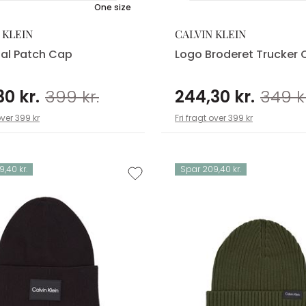
One size
 KLEIN
CALVIN KLEIN
ial Patch Cap
Logo Broderet Trucker
30 kr.
399 kr.
244,30 kr.
349 kr
over 399 kr
Fri fragt over 399 kr
,40 kr.
Spar 209,40 kr.