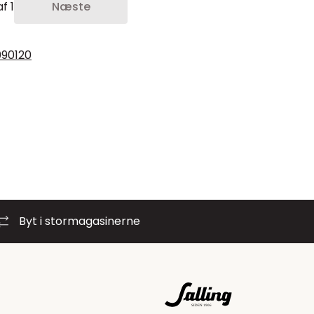
f 1
Næste
0
90
120
Byt i stormagasinerne