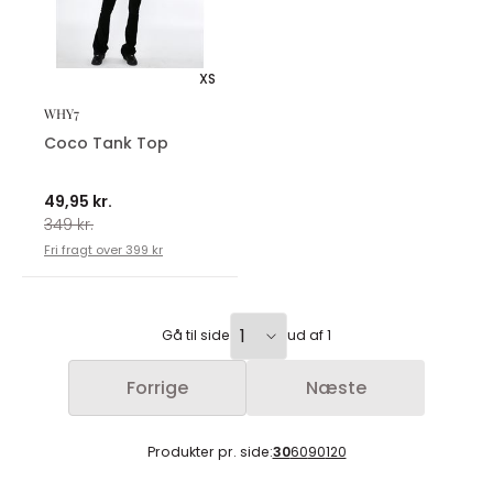
XS
WHY7
Coco Tank Top
49,95 kr.
349 kr.
Fri fragt over 399 kr
Gå til side
ud af 1
Forrige
Næste
Produkter pr. side:
30
60
90
120