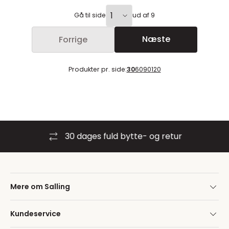
Gå til side
ud af 9
Næste
Forrige
Produkter pr. side:
30
60
90
120
30 dages fuld bytte- og retur
Mere om Salling
Kundeservice