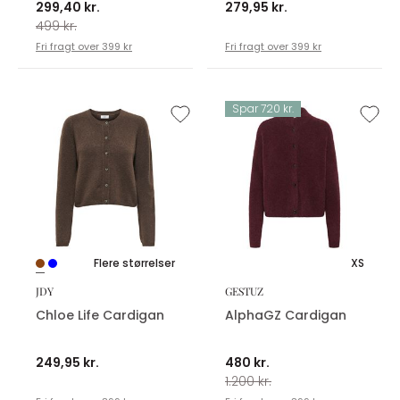
299,40 kr.
279,95 kr.
499 kr.
Fri fragt over 399 kr
Fri fragt over 399 kr
Spar 720 kr.
Flere størrelser
XS
JDY
GESTUZ
Chloe Life Cardigan
AlphaGZ Cardigan
249,95 kr.
480 kr.
1.200 kr.