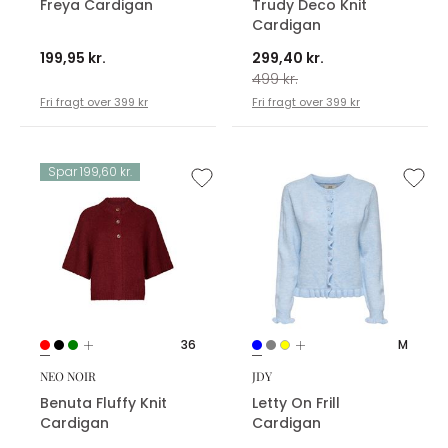
Freya Cardigan
Trudy Deco Knit
Cardigan
199,95 kr.
299,40 kr.
499 kr.
Fri fragt over 399 kr
Fri fragt over 399 kr
Spar 199,60 kr.
36
M
NEO NOIR
JDY
Benuta Fluffy Knit
Letty On Frill
Cardigan
Cardigan