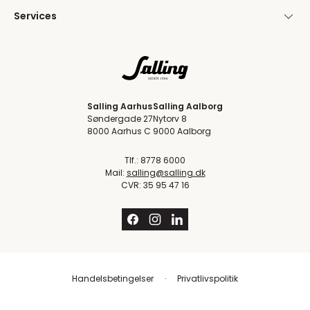
Services
Salling Aarhus
Salling Aalborg
Søndergade 27
Nytorv 8
8000 Aarhus C
9000 Aalborg
Tlf.: 8778 6000
Mail:
salling@salling.dk
CVR: 35 95 47 16
Handelsbetingelser
Privatlivspolitik