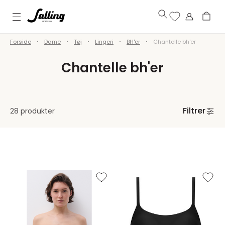
Forside
Dame
Tøj
Lingeri
BH'er
Chantelle bh'er
Chantelle bh'er
Filtrer
28 produkter