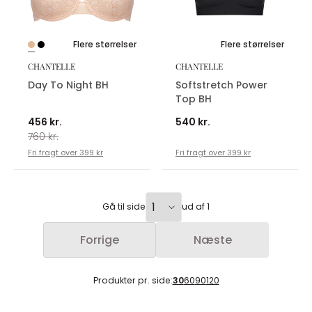
Flere størrelser
Flere størrelser
CHANTELLE
CHANTELLE
Day To Night BH
Softstretch Power
Top BH
456 kr.
540 kr.
760 kr.
Fri fragt over 399 kr
Fri fragt over 399 kr
Gå til side
ud af 1
Forrige
Næste
Produkter pr. side:
30
60
90
120