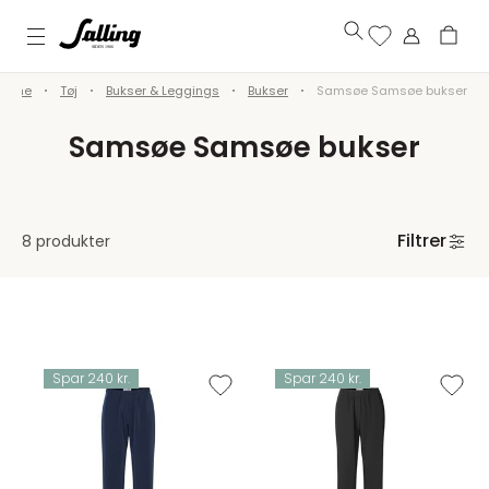
Dame
Tøj
Bukser & Leggings
Bukser
Samsøe Samsøe bukser
Samsøe Samsøe bukser
Filtrer
8 produkter
Spar 240 kr.
Spar 240 kr.