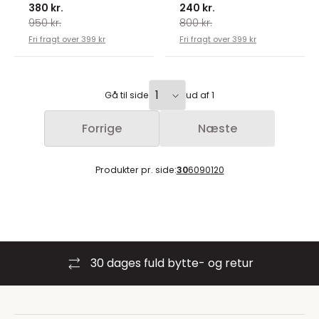
380 kr.
240 kr.
950 kr.
800 kr.
Fri fragt over 399 kr
Fri fragt over 399 kr
Gå til side
ud af 1
Forrige
Næste
Produkter pr. side:
30
60
90
120
30 dages fuld bytte- og retur