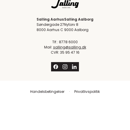
Salling Aarhus
Salling Aalborg
Søndergade 27
Nytorv 8
8000 Aarhus C
9000 Aalborg
Tlf.: 8778 6000
Mail:
salling@salling.dk
CVR: 35 95 47 16
Handelsbetingelser
Privatlivspolitik
Trustpilot