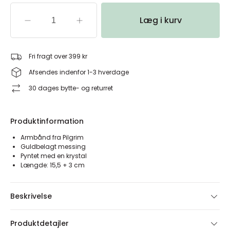
Læg i kurv
Fri fragt over 399 kr
Afsendes indenfor 1-3 hverdage
30 dages bytte- og returret
Produktinformation
Armbånd fra Pilgrim
Guldbelagt messing
Pyntet med en krystal
Længde: 15,5 + 3 cm
Beskrivelse
Produktdetajler