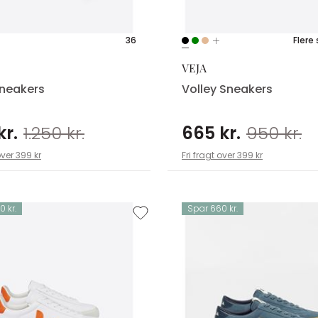
36
Flere 
VEJA
neakers
Volley Sneakers
kr.
1.250 kr.
665 kr.
950 kr.
over 399 kr
Fri fragt over 399 kr
 kr.
Spar 660 kr.