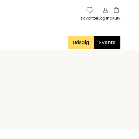
Favoritter
Log ind
Kurv
g
Udsalg
Events