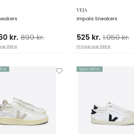
VEJA
neakers
Impala Sneakers
60 kr.
899 kr.
525 kr.
1.050 kr.
over 399 kr
Fri fragt over 399 kr
 kr.
Spar 285 kr.