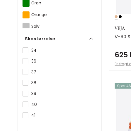
Grøn
Orange
Sølv
VEJA
V-90 S
Skostørrelse
34
625 
36
Fri fragt 
37
38
Spar 460
39
40
41