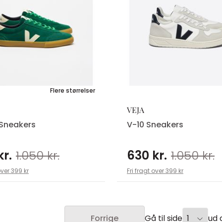
Flere størrelser
VEJA
 Sneakers
V-10 Sneakers
kr.
1.050 kr.
630 kr.
1.050 kr.
over 399 kr
Fri fragt over 399 kr
Gå til side
ud a
Forrige