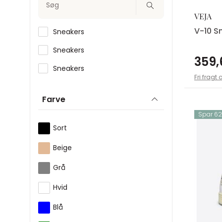
Søg
VEJA
V-10 S
Sneakers
Sneakers
359,
Sneakers
Fri fragt 
Farve
Spar 625
Sort
Beige
Grå
Hvid
Blå