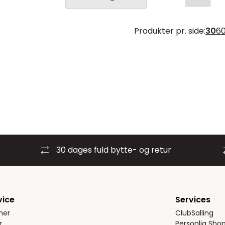
Produkter pr. side:
30
6
30 dages fuld bytte- og retur
vice
Services
ner
ClubSalling
r
Personlig Sho