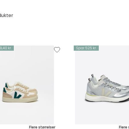
dukter
,40 kr.
Spar 525 kr.
Flere størrelser
Flere 