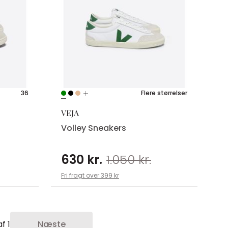
36
Flere størrelser
VEJA
Volley Sneakers
630 kr.
1.050 kr.
Fri fragt over 399 kr
f 1
Næste