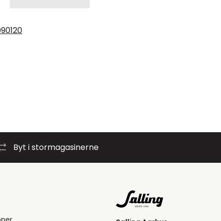
0
90
120
Byt i stormagasinerne
pper