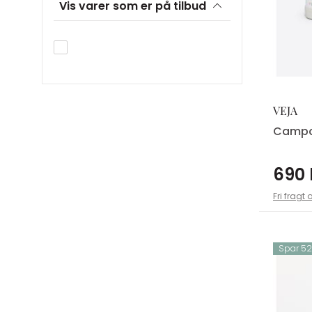
Vis varer som er på tilbud
VEJA
Campo
690 
Fri fragt 
Spar 525