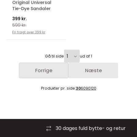
Original Universal
Tie-Dye Sandaler
399 kr.
599 kr.
Fri fragt over 399 kr
Gå til side
ud af 1
Forrige
Næste
Produkter pr. side:
30
60
90
120
30 dages fuld bytte- og retur