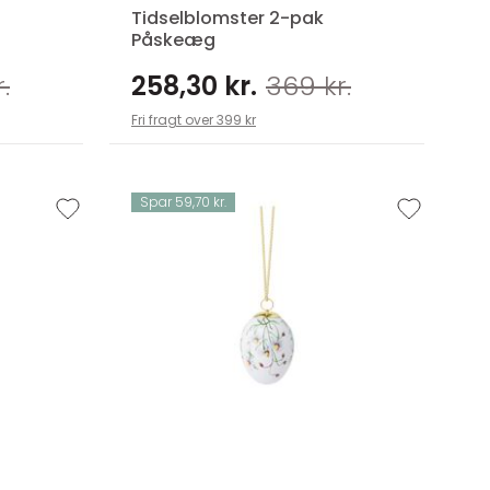
Tidselblomster 2-pak
Påskeæg
.
258,30 kr.
369 kr.
Fri fragt over 399 kr
Spar 59,70 kr.