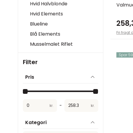
Hvid Halvblonde
Valmu
Hvid Elements
258,
Blueline
Fri fragt 
Blå Elements
Musselmalet Riflet
Spar 59,
Filter
Pris
-
kr.
kr.
Kategori