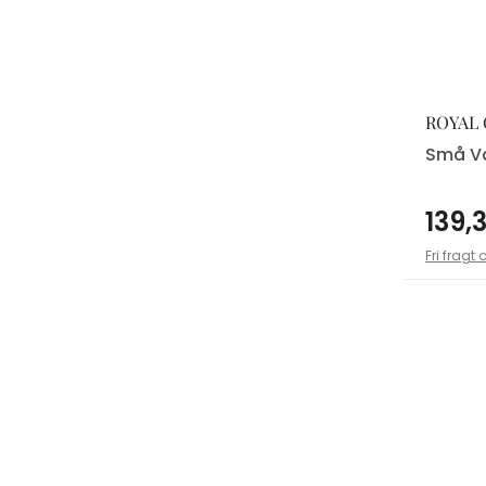
ROYAL
Små V
139,3
Fri fragt 