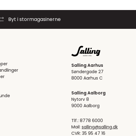
Byt i stormagasinerne
pper
Salling Aarhus
ndlinger
Søndergade 27
er
8000 Aarhus C
Salling Aalborg
kunde
Nytorv 8
9000 Aalborg
Tlf.: 8778 6000
Mail:
salling@salling.dk
CVR: 35 95 47 16