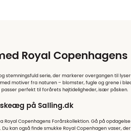
t med Royal Copenhagens 
 stemningsfuld serie, der markerer overgangen til lyser
med motiver fra naturen – blomster, fugle og grene i blø
asser perfekt til forårets højtideligheder, især påsken.
skeæg på Salling.dk
nt fra Royal Copenhagens Forårskollektion. Gå på opdage
 Du kan også finde smukke Royal Copenhagen vaser, der br