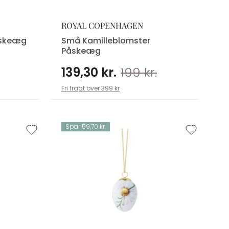
ROYAL COPENHAGEN
åskeæg
Små Kamilleblomster
Påskeæg
139,30 kr.
199 kr.
Fri fragt over 399 kr
Spar 59,70 kr.