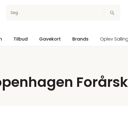
Søg
n
Tilbud
Gavekort
Brands
Oplev Sallin
openhagen Forårsko