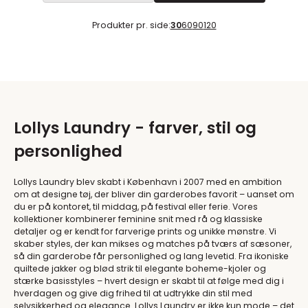
Produkter pr. side:
30
60
90
120
Lollys Laundry - farver, stil og
personlighed
Lollys Laundry blev skabt i København i 2007 med en ambition
om at designe tøj, der bliver din garderobes favorit – uanset om
du er på kontoret, til middag, på festival eller ferie. Vores
kollektioner kombinerer feminine snit med rå og klassiske
detaljer og er kendt for farverige prints og unikke mønstre. Vi
skaber styles, der kan mikses og matches på tværs af sæsoner,
så din garderobe får personlighed og lang levetid. Fra ikoniske
quiltede jakker og blød strik til elegante boheme-kjoler og
stærke basisstyles – hvert design er skabt til at følge med dig i
hverdagen og give dig frihed til at udtrykke din stil med
selvsikkerhed og elegance. Lollys Laundry er ikke kun mode – det