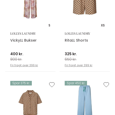
S
XS
LOLLYS LAUNDRY
LOLLYS LAUNDRY
VickyLL Bukser
RitaLL Shorts
400 kr.
325 kr.
800 kr.
650 kr.
Fri fragt over 399 kr
Fri fragt over 399 kr
Spar 375 kr.
Spar 450 kr.