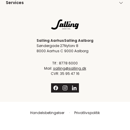
Services
Salling Aarhus
Salling Aalborg
Søndergade 27
Nytorv 8
8000 Aarhus C
9000 Aalborg
Tlf.: 8778 6000
Mail:
salling@salling.dk
CVR: 35 95 47 16
Handelsbetingelser
Privatlivspolitik
Trustpilot