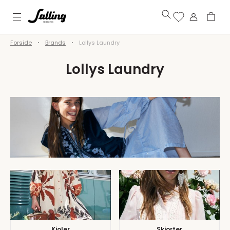
Forside
Brands
Lollys Laundry
Lollys Laundry
Kjoler
Skjorter