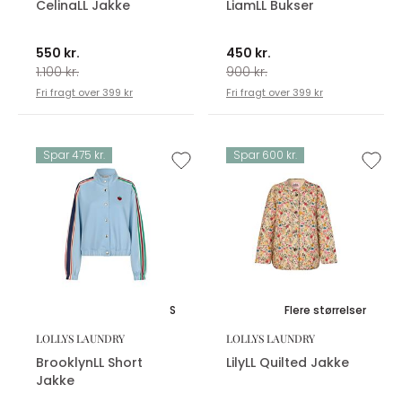
CelinaLL Jakke
LiamLL Bukser
550 kr.
450 kr.
1.100 kr.
900 kr.
Fri fragt over 399 kr
Fri fragt over 399 kr
Spar 475 kr.
Spar 600 kr.
S
Flere størrelser
LOLLYS LAUNDRY
LOLLYS LAUNDRY
BrooklynLL Short
LilyLL Quilted Jakke
Jakke