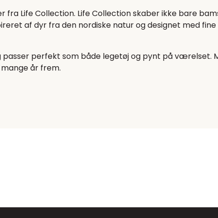
r fra Life Collection. Life Collection skaber ikke bare b
eret af dyr fra den nordiske natur og designet med fine d
g passer perfekt som både legetøj og pynt på værelset. Me
 i mange år frem.