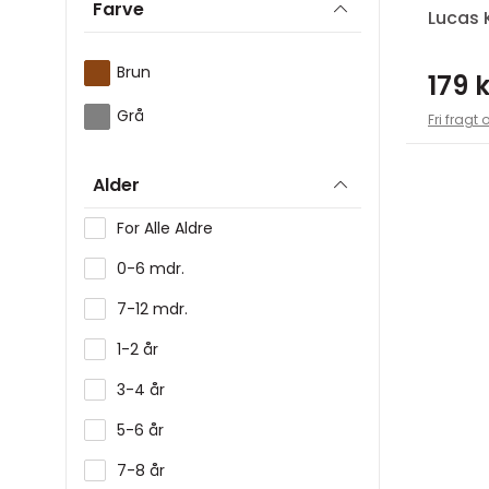
Farve
Lucas 
Brun
179 k
Grå
Fri fragt 
Alder
For Alle Aldre
0-6 mdr.
7-12 mdr.
1-2 år
3-4 år
5-6 år
7-8 år