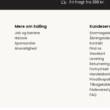
Fri fragt fra 399 kr.
Mere om Salling
Kundeser
Job og karriere
Stormagasi
Historie
Åbningstide
Sponsorater
Kontakt
Ansvarlighed
Find os
Gavekort
Levering
Returnering
Fortryd køb
Handelsbeti
Privatlivspoli
Tilbagekald
Fødevaresty
FAQ