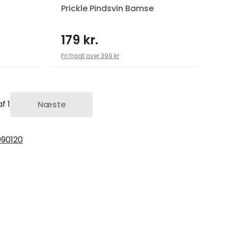
Prickle Pindsvin Bamse
179 kr.
Fri fragt over 399 kr
f 1
Næste
0
90
120