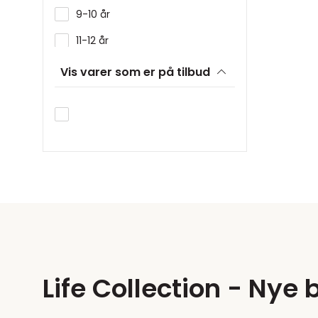
9-10 år
11-12 år
13-14 år
Vis varer som er på tilbud
15-16 år
16+ år
Life Collection - Ny