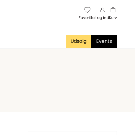
Favoritter
Log ind
Kurv
g
Udsalg
Events