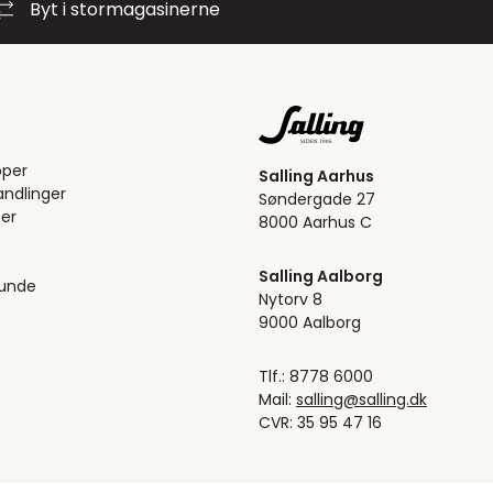
Byt i stormagasinerne
pper
Salling Aarhus
ndlinger
Søndergade 27
er
8000 Aarhus C
Salling Aalborg
kunde
Nytorv 8
9000 Aalborg
Tlf.: 8778 6000
Mail:
salling@salling.dk
CVR: 35 95 47 16