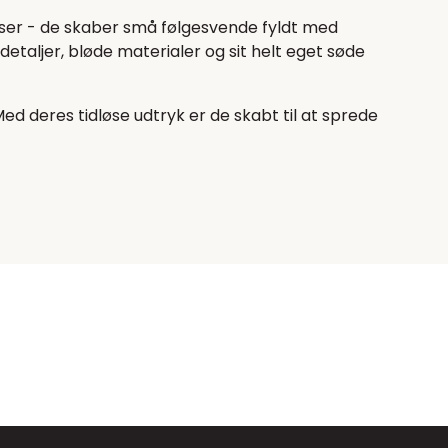
amser - de skaber små følgesvende fyldt med
etaljer, bløde materialer og sit helt eget søde
d deres tidløse udtryk er de skabt til at sprede