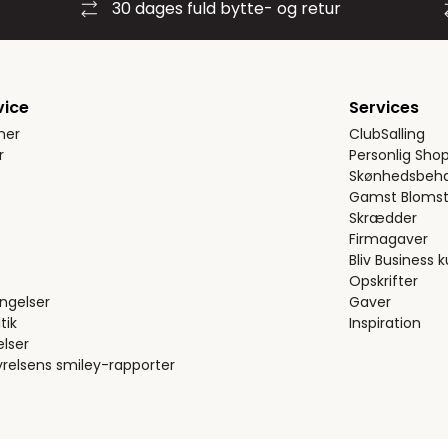
30 dages fuld bytte- og retur
vice
Services
ner
ClubSalling
r
Personlig Sho
Skønhedsbeha
Gamst Blomst
Skrædder
Firmagaver
Bliv Business 
Opskrifter
ngelser
Gaver
tik
Inspiration
elser
relsens smiley-rapporter