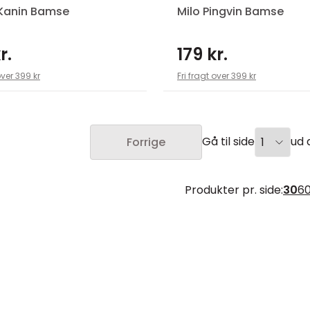
Kanin Bamse
Milo Pingvin Bamse
r.
179 kr.
over 399 kr
Fri fragt over 399 kr
Gå til side
ud a
Forrige
Produkter pr. side:
30
6