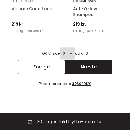
HH SIMONSEN
HH SIMONSEN
Volume Conditioner
Anti-Yellow
Shampoo
219 kr.
219 kr.
Fri fragt over 399 kr
Fri fragt over 399 kr
Gå til side
ud af 3
Forrige
Næste
Produkter pr. side:
30
60
90
120
30 dages fuld bytte- og retur