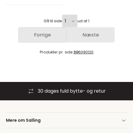
Gå til side
ud af 1
Forrige
Næste
Produkter pr. side:
30
60
90
120
30 dages fuld bytte- og retur
Mere om Salling