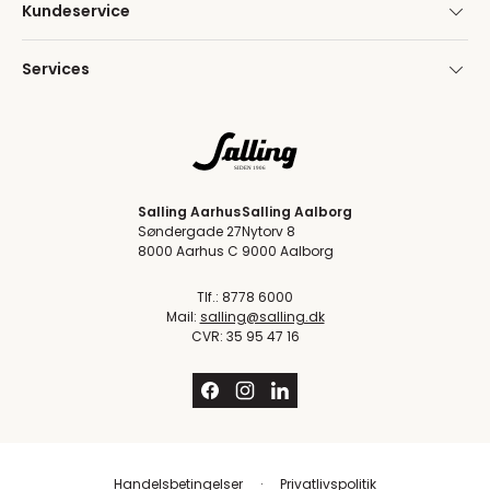
Kundeservice
Services
Salling Aarhus
Salling Aalborg
Søndergade 27
Nytorv 8
8000 Aarhus C
9000 Aalborg
Tlf.: 8778 6000
Mail:
salling@salling.dk
CVR: 35 95 47 16
Handelsbetingelser
Privatlivspolitik