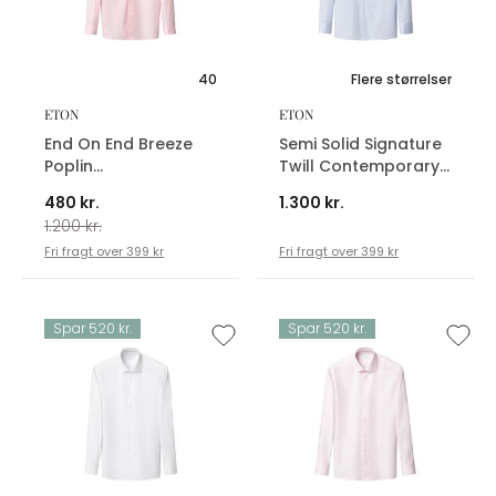
40
Flere størrelser
ETON
ETON
End On End Breeze
Semi Solid Signature
Poplin
Twill Contemporary
Contemporary
Fit Skjorte
480 kr.
1.300 kr.
Skjorte
1.200 kr.
Fri fragt over 399 kr
Fri fragt over 399 kr
Spar 520 kr.
Spar 520 kr.