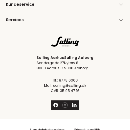
Kundeservice
Services
Salling Aarhus
Salling Aalborg
Søndergade 27
Nytorv 8
8000 Aarhus C
9000 Aalborg
Tlf.: 8778 6000
Mail:
salling@salling.dk
CVR: 35 95 47 16
Handelsbetingelser
Privatlivspolitik