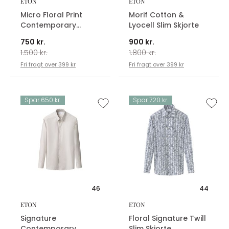
ETON
ETON
Micro Floral Print
Morif Cotton &
Contemporary
Lyocell Slim Skjorte
Skjorte
750 kr.
900 kr.
1.500 kr.
1.800 kr.
Fri fragt over 399 kr
Fri fragt over 399 kr
Spar 650 kr.
Spar 720 kr.
46
44
ETON
ETON
Signature
Floral Signature Twill
Contemporary
Slim Skjorte