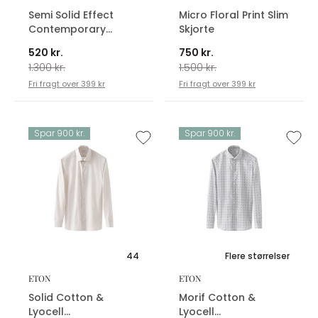
Semi Solid Effect
Micro Floral Print Slim
Contemporary
Skjorte
Skjorte
520 kr.
750 kr.
1.300 kr.
1.500 kr.
Fri fragt over 399 kr
Fri fragt over 399 kr
Spar 900 kr.
Spar 900 kr.
44
Flere størrelser
ETON
ETON
Solid Cotton &
Morif Cotton &
Lyocell
Lyocell