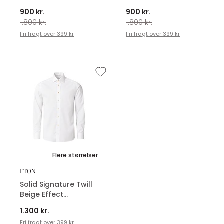
Contemporary
Contemporary
900 kr.
900 kr.
Skjorte
Skjorte
1.800 kr.
1.800 kr.
Fri fragt over 399 kr
Fri fragt over 399 kr
Flere størrelser
ETON
Solid Signature Twill
Beige Effect
Contemporary
1.300 kr.
Skjorte
Fri fragt over 399 kr