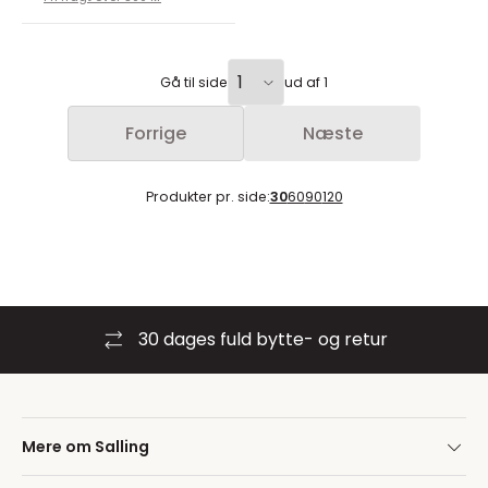
Gå til side
ud af 1
Forrige
Næste
Produkter pr. side:
30
60
90
120
30 dages fuld bytte- og retur
Mere om Salling