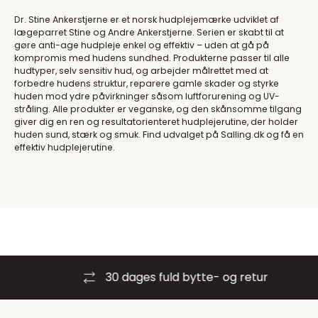
Dr. Stine Ankerstjerne er et norsk hudplejemærke udviklet af
lægeparret Stine og Andre Ankerstjerne. Serien er skabt til at
gøre anti-age hudpleje enkel og effektiv – uden at gå på
kompromis med hudens sundhed. Produkterne passer til alle
hudtyper, selv sensitiv hud, og arbejder målrettet med at
forbedre hudens struktur, reparere gamle skader og styrke
huden mod ydre påvirkninger såsom luftforurening og UV-
stråling. Alle produkter er veganske, og den skånsomme tilgang
giver dig en ren og resultatorienteret hudplejerutine, der holder
huden sund, stærk og smuk. Find udvalget på Salling.dk og få en
effektiv hudplejerutine.
30 dages fuld bytte- og retur