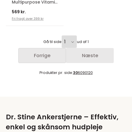
Multipurpose Vitamin
Face Gel Serum
569 kr.
Fri fragt over 399 kr
Gå til side
ud af 1
Forrige
Næste
Produkter pr. side:
30
60
90
120
Dr. Stine Ankerstjerne – Effektiv,
enkel og skånsom hudpleje