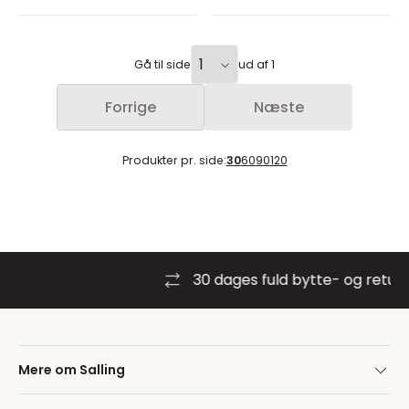
Gå til side
ud af 1
Forrige
Næste
Produkter pr. side:
30
60
90
120
30 dages fuld bytte- og retur
Mere om Salling