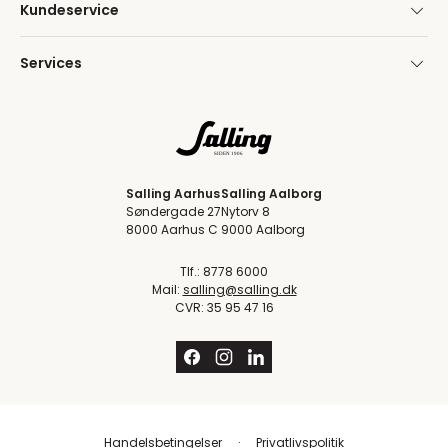
Kundeservice
Services
Salling Aarhus
Salling Aalborg
Søndergade 27
Nytorv 8
8000 Aarhus C
9000 Aalborg
Tlf.: 8778 6000
Mail:
salling@salling.dk
CVR: 35 95 47 16
Handelsbetingelser
Privatlivspolitik