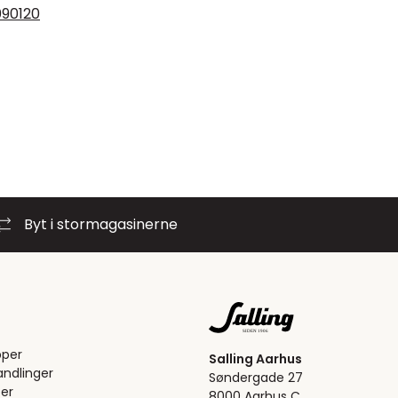
0
90
120
Byt i stormagasinerne
pper
Salling Aarhus
ndlinger
Søndergade 27
er
8000 Aarhus C