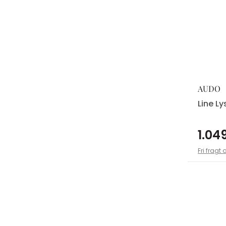
AUDO
Line L
1.049
Fri fragt 