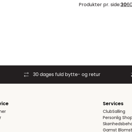
Produkter pr. side:
30
6
30 dages fuld bytte- og retur
vice
Services
ner
ClubSalling
r
Personlig Sho
Skønhedsbeha
Gamst Blomst