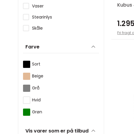
Kubus 
Vaser
Stearinlys
1.295
Skåle
Fri fragt 
Farve
Sort
Beige
Grå
Hvid
Grøn
Vis varer som er på tilbud