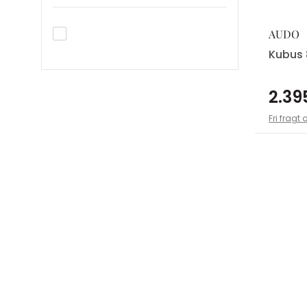
AUDO
Kubus 
2.395
Fri fragt 