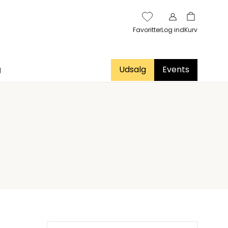
Favoritter
Log ind
Kurv
g
Udsalg
Events