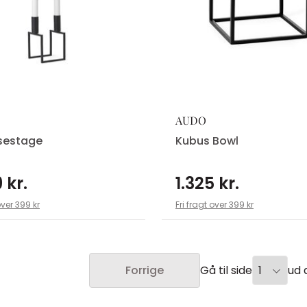
AUDO
ysestage
Kubus Bowl
 kr.
1.325 kr.
over 399 kr
Fri fragt over 399 kr
Gå til side
ud a
Forrige