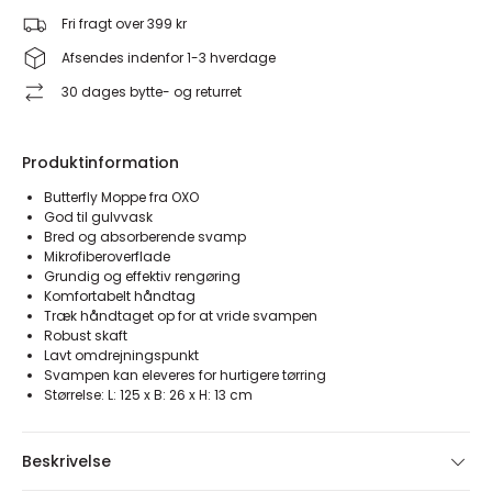
Fri fragt over 399 kr
Afsendes indenfor 1-3 hverdage
30 dages bytte- og returret
Produktinformation
Butterfly Moppe fra OXO
God til gulvvask
Bred og absorberende svamp
Mikrofiberoverflade
Grundig og effektiv rengøring
Komfortabelt håndtag
Træk håndtaget op for at vride svampen
Robust skaft
Lavt omdrejningspunkt
Svampen kan eleveres for hurtigere tørring
Størrelse: L: 125 x B: 26 x H: 13 cm
Beskrivelse