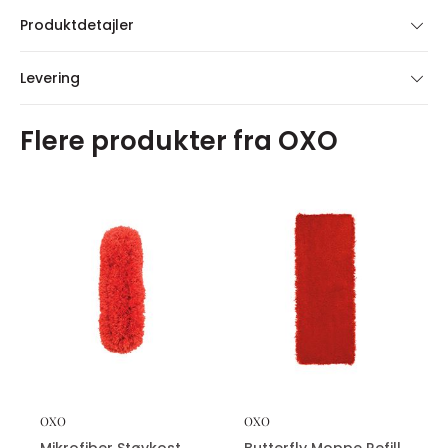
Produktdetajler
Levering
Flere produkter fra OXO
OXO
OXO
Mikrofiber Støvkost
Butterfly Moppe Refill