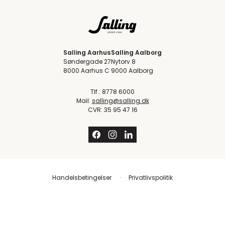
Salling Aarhus
Salling Aalborg
Søndergade 27
Nytorv 8
8000 Aarhus C
9000 Aalborg
Tlf.: 8778 6000
Mail:
salling@salling.dk
CVR: 35 95 47 16
Handelsbetingelser
Privatlivspolitik
Trustpilot