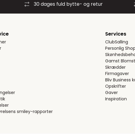
30 dages fuld bytte- og retur
vice
Services
ner
ClubSalling
r
Personlig Sho
Skønhedsbeha
Gamst Blomst
Skrædder
Firmagaver
Bliv Business 
Opskrifter
ngelser
Gaver
tik
Inspiration
elser
relsens smiley-rapporter