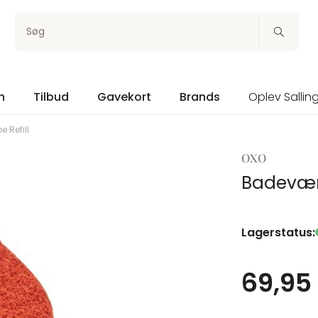
Søg
n
Tilbud
Gavekort
Brands
Oplev Sallin
 Refill
OXO
Badevære
Lagerstatus:
69,95 