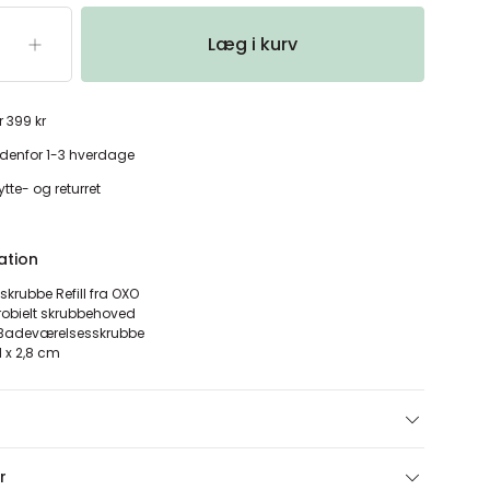
Læg i kurv
r 399 kr
denfor 1-3 hverdage
tte- og returret
ation
krubbe Refill fra OXO
robielt skrubbehoved
O Badeværelsesskrubbe
11 x 2,8 cm
r