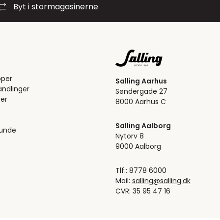
Byt i stormagasinerne
pper
Salling Aarhus
ndlinger
Søndergade 27
er
8000 Aarhus C
Salling Aalborg
kunde
Nytorv 8
9000 Aalborg
Tlf.: 8778 6000
Mail:
salling@salling.dk
CVR: 35 95 47 16