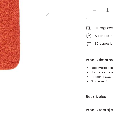
Fri fragt ove
Afsendes in
30 dages by
Produktinform
Badeværelsess
Ekstra antimik
Passer til OX
Størrelse: 15 x 
Beskrivelse
Produktdetajle