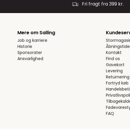
Fri fragt fra 399 kr.
Mere om Salling
Kundeser
Job og karriere
Stormagasi
Historie
Åbningstide
Sponsorater
Kontakt
Ansvarlighed
Find os
Gavekort
Levering
Returnering
Fortryd køb
Handelsbeti
Privatlivspoli
Tilbagekald
Fødevaresty
FAQ