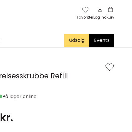
Favoritter
Log ind
Kurv
g
Udsalg
Events
lsesskrubbe Refill
På lager online
kr.