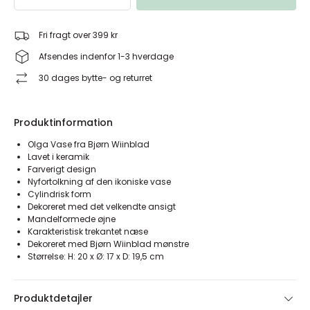
Fri fragt over 399 kr
Afsendes indenfor 1-3 hverdage
30 dages bytte- og returret
Produktinformation
Olga Vase fra Bjørn Wiinblad
Lavet i keramik
Farverigt design
Nyfortolkning af den ikoniske vase
Cylindrisk form
Dekoreret med det velkendte ansigt
Mandelformede øjne
Karakteristisk trekantet næse
Dekoreret med Bjørn Wiinblad mønstre
Størrelse: H: 20 x Ø: 17 x D: 19,5 cm
Produktdetajler