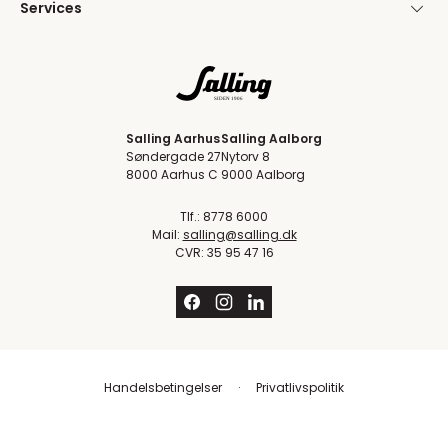
Services
Salling Aarhus
Salling Aalborg
Søndergade 27
Nytorv 8
8000 Aarhus C
9000 Aalborg
Tlf.: 8778 6000
Mail:
salling@salling.dk
CVR: 35 95 47 16
Handelsbetingelser
Privatlivspolitik
Trustpilot