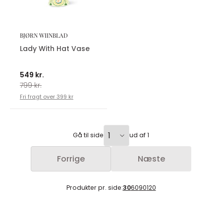
BJØRN WIINBLAD
Lady With Hat Vase
549 kr.
799 kr.
Fri fragt over 399 kr
Gå til side
ud af 1
Forrige
Næste
Produkter pr. side:
30
60
90
120