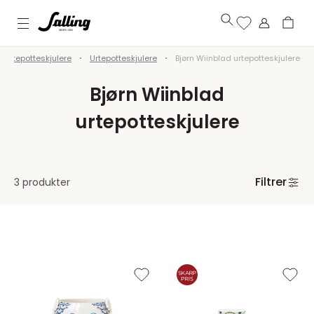
 Urtepotteskjulere
Urtepotteskjulere
Bjørn Wiinblad urtepotteskjulere
Bjørn Wiinblad
urtepotteskjulere
Filtrer
3 produkter