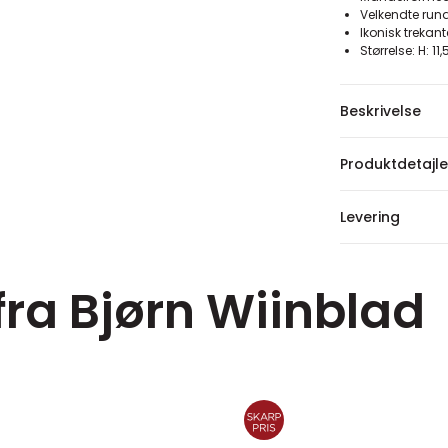
Velkendte run
Ikonisk trekan
Størrelse: H: 11
Beskrivelse
Produktdetajle
Levering
fra Bjørn Wiinblad