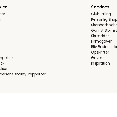
vice
Services
ner
ClubSalling
r
Personlig Sho
Skønhedsbeha
Gamst Blomst
Skrædder
Firmagaver
Bliv Business 
Opskrifter
ngelser
Gaver
tik
Inspiration
elser
relsens smiley-rapporter