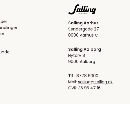
pper
Salling Aarhus
ndlinger
Søndergade 27
er
8000 Aarhus C
Salling Aalborg
kunde
Nytorv 8
9000 Aalborg
Tlf.: 8778 6000
Mail:
salling@salling.dk
CVR: 35 95 47 16