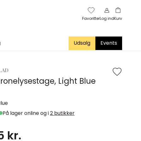
Favoritter
Log ind
Kurv
g
Udsalg
Events
LAD
Kronelysestage, Light Blue
Blue
På lager online og i
2 butikker
 kr.