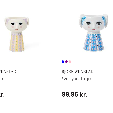
WIINBLAD
BJØRN WIINBLAD
se
Eva Lysestage
r.
99,95 kr.