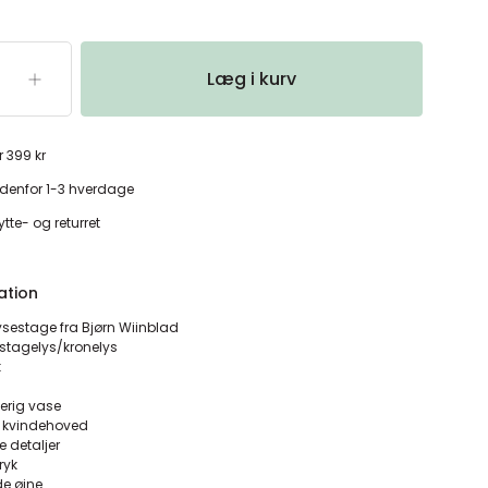
Læg i kurv
r 399 kr
denfor 1-3 hverdage
tte- og returret
ation
ysestage fra Bjørn Wiinblad
. stagelys/kronelys
k
verig vase
t kvindehoved
 detaljer
tryk
e øjne