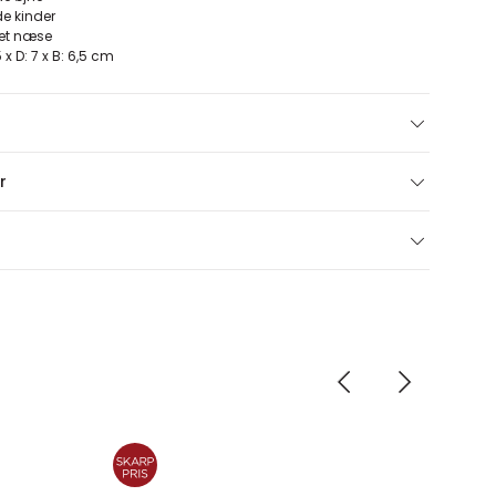
de kinder
tet næse
,5 x D: 7 x B: 6,5 cm
r