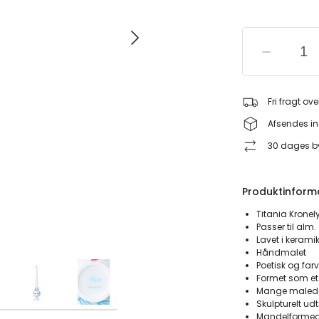
Fri fragt ove
Afsendes in
30 dages by
Produktinform
Titania Kronel
Passer til alm
Lavet i kerami
Håndmalet
Poetisk og far
Formet som e
Mange malede
Skulpturelt ud
Mandelformed