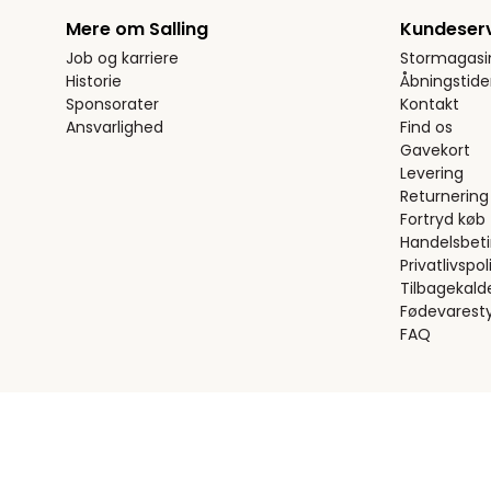
Mere om Salling
Kundeser
Job og karriere
Stormagasi
Historie
Åbningstide
Sponsorater
Kontakt
Ansvarlighed
Find os
Gavekort
Levering
Returnering
Fortryd køb
Handelsbeti
Privatlivspoli
Tilbagekald
Fødevaresty
FAQ