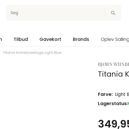
Søg
n
Tilbud
Gavekort
Brands
Oplev Sallin
Titania Kronelysestage, Light Blue
BJØRN WIINB
Titania 
Farve:
Light 
Lagerstatus:
349,95