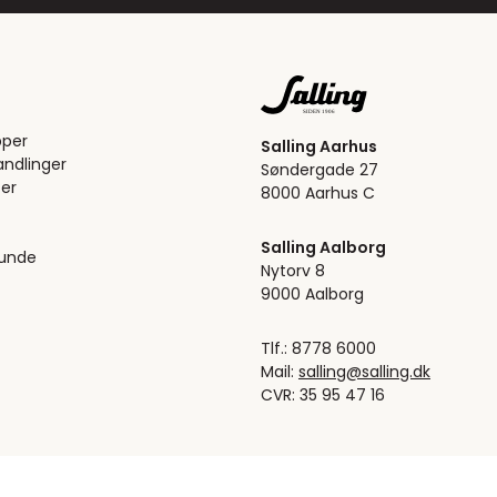
pper
Salling Aarhus
ndlinger
Søndergade 27
er
8000 Aarhus C
Salling Aalborg
kunde
Nytorv 8
9000 Aalborg
Tlf.: 8778 6000
Mail:
salling@salling.dk
CVR: 35 95 47 16