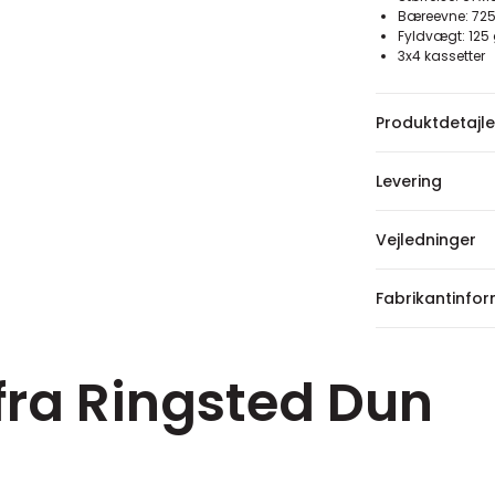
Bæreevne: 72
Fyldvægt: 12
3x4 kassetter
Produktdetajle
Levering
Vejledninger
Fabrikantinfo
 fra Ringsted Dun