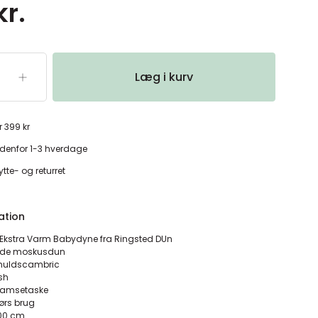
kr.
Læg i kurv
r 399 kr
denfor 1-3 hverdage
tte- og returret
ation
Ekstra Varm Babydyne fra Ringsted DUn
vide moskusdun
omuldscambric
ish
bamsetaske
dørs brug
x100 cm