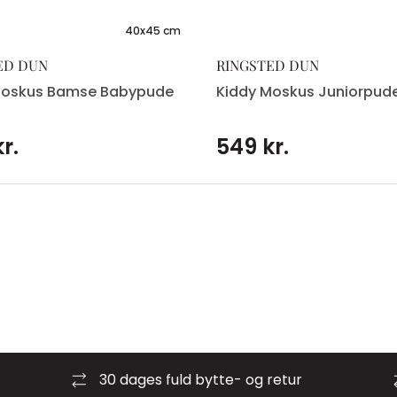
40x45 cm
ED DUN
RINGSTED DUN
Moskus Bamse Babypude
Kiddy Moskus Juniorpud
r.
549 kr.
30 dages fuld bytte- og retur