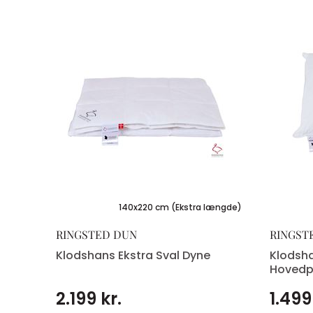
ørrelser
140x220 cm (Ekstra længde)
RINGSTED DUN
RINGST
Klodshans Ekstra Sval Dyne
Klodsh
Hoved
2.199 kr.
1.499