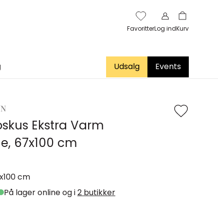
Favoritter
Log ind
Kurv
g
Udsalg
Events
UN
skus Ekstra Varm
e, 67x100 cm
x100 cm
På lager online og i
2 butikker