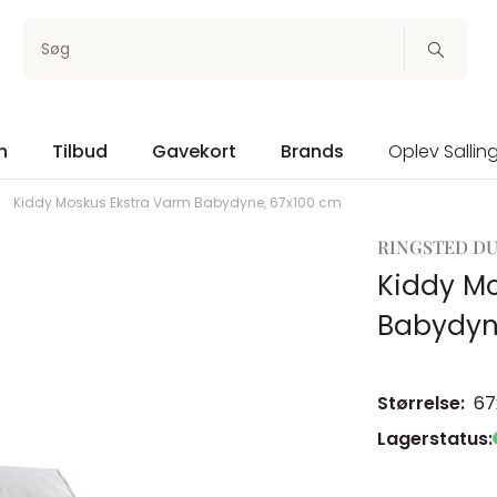
Søg
n
Tilbud
Gavekort
Brands
Oplev Sallin
Kiddy Moskus Ekstra Varm Babydyne, 67x100 cm
RINGSTED D
Kiddy Mo
Babydyn
Størrelse:
67
Lagerstatus: