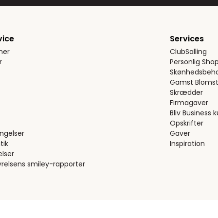
vice
Services
ner
ClubSalling
r
Personlig Sho
Skønhedsbeha
Gamst Blomst
Skrædder
Firmagaver
Bliv Business 
Opskrifter
ngelser
Gaver
tik
Inspiration
elser
relsens smiley-rapporter