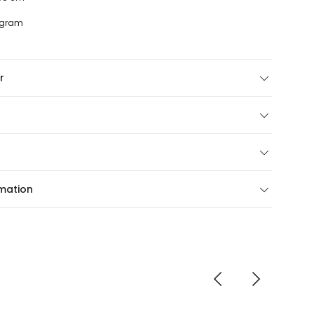
5
5 gram
r
rmation