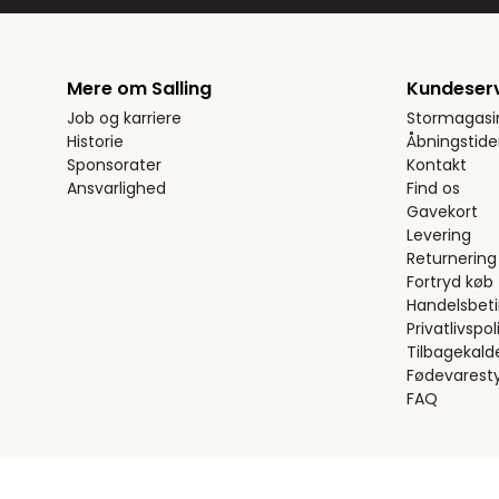
Mere om Salling
Kundeser
Job og karriere
Stormagasi
Historie
Åbningstide
Sponsorater
Kontakt
Ansvarlighed
Find os
Gavekort
Levering
Returnering
Fortryd køb
Handelsbeti
Privatlivspoli
Tilbagekald
Fødevaresty
FAQ