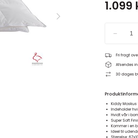
1.099 
Fri fragt ove
Afsendes in
30 dages by
Produktinform
Kiddy Moskus 
Indeholder h
Hvidt vår i b
Super Soft Fin
Kommer i en 
Ideel til uden
Størrelse: 67