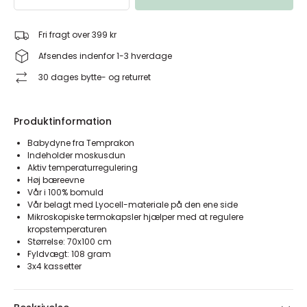
Fri fragt over 399 kr
Afsendes indenfor 1-3 hverdage
30 dages bytte- og returret
Produktinformation
Babydyne fra Temprakon
Indeholder moskusdun
Aktiv temperaturregulering
Høj bæreevne
Vår i 100% bomuld
Vår belagt med Lyocell-materiale på den ene side
Mikroskopiske termokapsler hjælper med at regulere
kropstemperaturen
Størrelse: 70x100 cm
Fyldvægt: 108 gram
3x4 kassetter