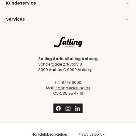
Kundeservice
Services
Salling Aarhus
Salling Aalborg
Søndergade 27
Nytorv 8
8000 Aarhus C
9000 Aalborg
Tlf.: 8778 6000
Mail:
salling@salling.dk
CVR: 35 95 47 16
Handelsbetingelser
Privatlivspolitik