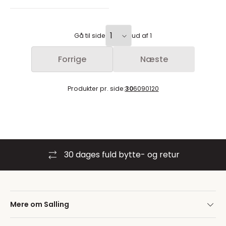
Gå til side
ud af 1
Forrige
Næste
Produkter pr. side:
30
60
90
120
30 dages fuld bytte- og retur
Mere om Salling