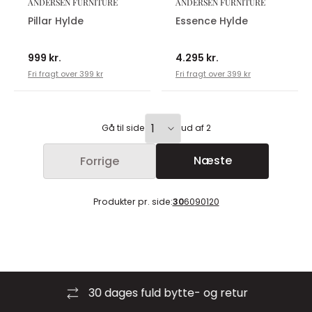
ANDERSEN FURNITURE
ANDERSEN FURNITURE
Pillar Hylde
Essence Hylde
999 kr.
4.295 kr.
Fri fragt over 399 kr
Fri fragt over 399 kr
Gå til side
ud af 2
Næste
Forrige
Produkter pr. side:
30
60
90
120
30 dages fuld bytte- og retur