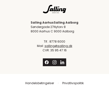
Salling Aarhus
Salling Aalborg
Søndergade 27
Nytorv 8
8000 Aarhus C
9000 Aalborg
Tlf.: 8778 6000
Mail:
salling@salling.dk
CVR: 35 95 47 16
Handelsbetingelser
Privatlivspolitik
Trustpilot