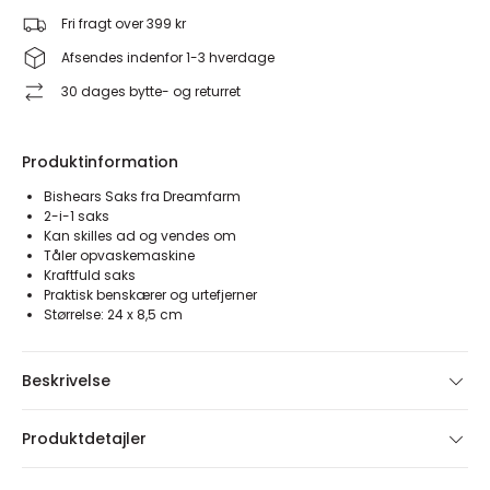
Fri fragt over 399 kr
Afsendes indenfor 1-3 hverdage
30 dages bytte- og returret
Produktinformation
Bishears Saks fra Dreamfarm
2-i-1 saks
Kan skilles ad og vendes om
Tåler opvaskemaskine
Kraftfuld saks
Praktisk benskærer og urtefjerner
Størrelse: 24 x 8,5 cm
Beskrivelse
Produktdetajler