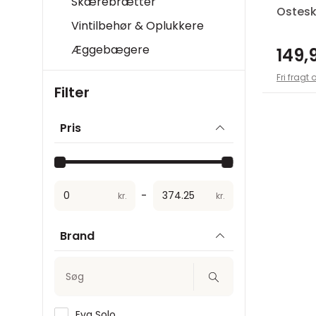
Skærebrætter
Ostes
Vintilbehør & Oplukkere
Æggebægere
149,9
Fri fragt 
Filter
Pris
-
kr.
kr.
Brand
Søg
Eva Solo