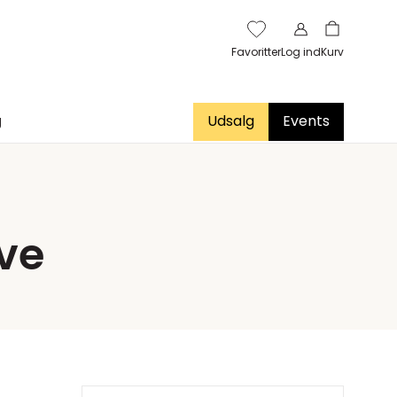
Favoritter
Log ind
Kurv
g
Udsalg
Events
ve