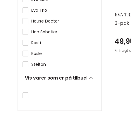
Eva Trio
EVA TR
House Doctor
3-pak 
Lion Sabatier
49,9
Rosti
Fri fragt 
Rösle
Stelton
WMF
Vis varer som er på tilbud