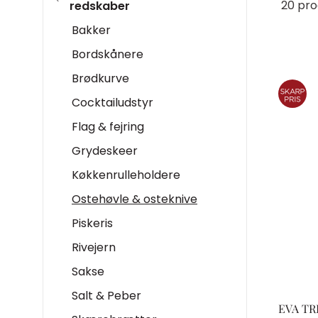
20 pro
redskaber
Bakker
Bordskånere
Brødkurve
Cocktailudstyr
Flag & fejring
Grydeskeer
Køkkenrulleholdere
Ostehøvle & osteknive
Piskeris
Rivejern
Sakse
Salt & Peber
EVA TR