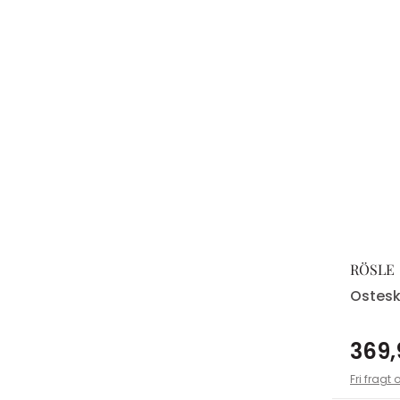
RÖSLE
Ostes
369,
Fri fragt 