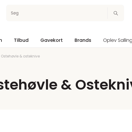
Søg
n
Tilbud
Gavekort
Brands
Oplev Sallin
Ostehøvle & osteknive
stehøvle & Ostekni