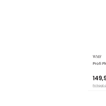
WMF
Profi P
149,9
Fri fragt 