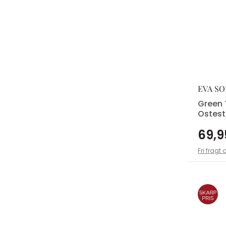
EVA S
Green 
Ostest
69,9
Fri fragt 