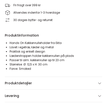
Fri fragt over 399 kr
Afsendes indenfor 1-3 hverdage
30 dages bytte- og returret
Produktinformation
Hands On Køkkenrulleholder fra Ekta
Lavet i egetræ, læder og metal
Praktisk og enkelt design
Læderstroppen holder køkkenrullen på plads
Passer til alm. køkkenruller op til 23 cm
Størrelse: Ø: 12,5 x H: 30 cm
Farve: Smoked
Produktdetajler
Levering