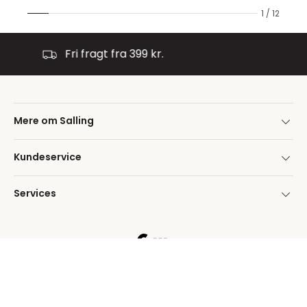
1 / 12
 399 kr.
30 dages fuld bytte- o
Mere om Salling
Kundeservice
Services
Salling Aarhus
Salling Aalborg
Søndergade 27
Nytorv 8