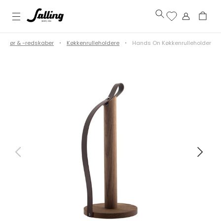
lbehør & -redskaber
Køkkenrulleholdere
Hands On Køkkenrulleholder