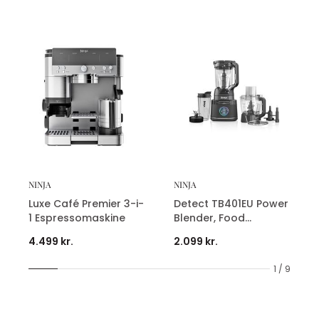
NINJA
NINJA
Luxe Café Premier 3-i-
Detect TB401EU Power
1 Espressomaskine
Blender, Food
Processor & Single
4.499 kr.
2.099 kr.
Serve Pro
1 / 9