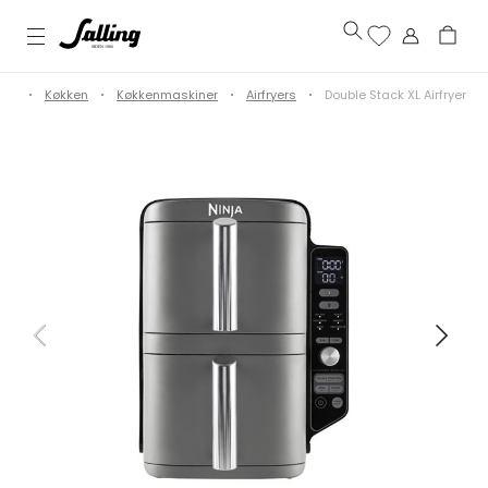
lig
Køkken
Køkkenmaskiner
Airfryers
Double Stack XL Airfryer