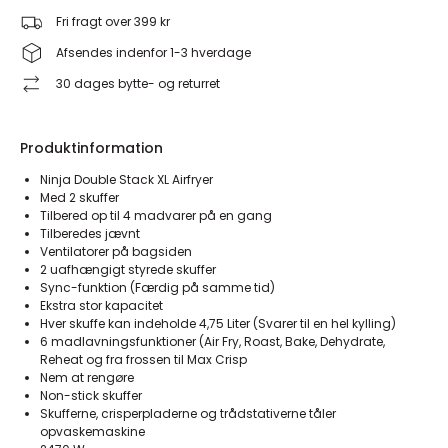
Fri fragt over 399 kr
Afsendes indenfor 1-3 hverdage
30 dages bytte- og returret
Produktinformation
Ninja Double Stack XL Airfryer
Med 2 skuffer
Tilbered op til 4 madvarer på en gang
Tilberedes jævnt
Ventilatorer på bagsiden
2 uafhængigt styrede skuffer
Sync-funktion (Færdig på samme tid)
Ekstra stor kapacitet
Hver skuffe kan indeholde 4,75 Liter (Svarer til en hel kylling)
6 madlavningsfunktioner (Air Fry, Roast, Bake, Dehydrate,
Reheat og fra frossen til Max Crisp
Nem at rengøre
Non-stick skuffer
Skufferne, crisperpladerne og trådstativerne tåler
opvaskemaskine