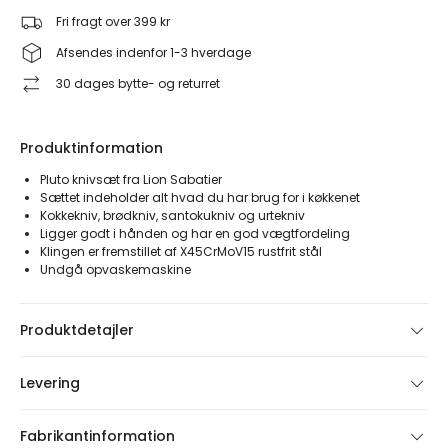
Fri fragt over 399 kr
Afsendes indenfor 1-3 hverdage
30 dages bytte- og returret
Produktinformation
Pluto knivsæt fra Lion Sabatier
Sættet indeholder alt hvad du har brug for i køkkenet
Kokkekniv, brødkniv, santokukniv og urtekniv
Ligger godt i hånden og har en god vægtfordeling
Klingen er fremstillet af X45CrMoV15 rustfrit stål
Undgå opvaskemaskine
Produktdetajler
Levering
Fabrikantinformation